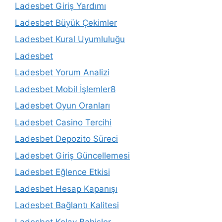
Ladesbet Giriş Yardımı
Ladesbet Büyük Çekimler
Ladesbet Kural Uyumluluğu
Ladesbet
Ladesbet Yorum Analizi
Ladesbet Mobil İşlemler8
Ladesbet Oyun Oranları
Ladesbet Casino Tercihi
Ladesbet Depozito Süreci
Ladesbet Giriş Güncellemesi
Ladesbet Eğlence Etkisi
Ladesbet Hesap Kapanışı
Ladesbet Bağlantı Kalitesi
Ladesbet Kolay Bahisler