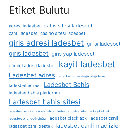
Etiket Bulutu
bahis sitesi ladesbet
adresi ladesbet
canli ladesbet
casino sitesi ladesbet
giris adresi ladesbet
girisi ladesbet
giris ladesbet
giris yap ladesbet
kayit ladesbet
güncel adresi ladesbet
Ladesbet adres
ladesbet adres değişikliği formu
Ladesbet Bahis
ladesbet adresi
ladesbet bahis platformu
Ladesbet bahis sitesi
ladesbet bahis sitesi etki alanı
ladesbet bahis sitesine kayıt olmak
ladesbet blackjack
ladesbet canli
ladesbet bilgi doğruluğu
ladesbet canli maç izle
ladesbet canli destek