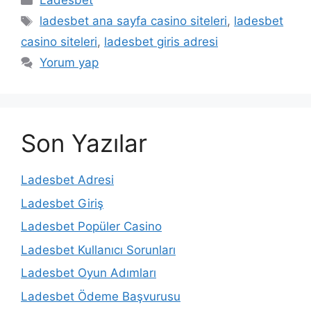
Ladesbet
Etiketler
ladesbet ana sayfa casino siteleri
,
ladesbet
casino siteleri
,
ladesbet giris adresi
Yorum yap
Son Yazılar
Ladesbet Adresi
Ladesbet Giriş
Ladesbet Popüler Casino
Ladesbet Kullanıcı Sorunları
Ladesbet Oyun Adımları
Ladesbet Ödeme Başvurusu