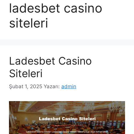
ladesbet casino
siteleri
Ladesbet Casino
Siteleri
Şubat 1, 2025
Yazarı:
admin