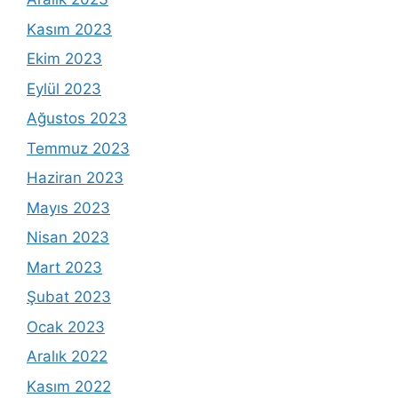
Kasım 2023
Ekim 2023
Eylül 2023
Ağustos 2023
Temmuz 2023
Haziran 2023
Mayıs 2023
Nisan 2023
Mart 2023
Şubat 2023
Ocak 2023
Aralık 2022
Kasım 2022