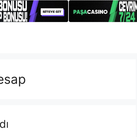
hesap
dı