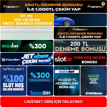
×
LADESBET GİRİŞ İÇİN TIKLAYINIZ!