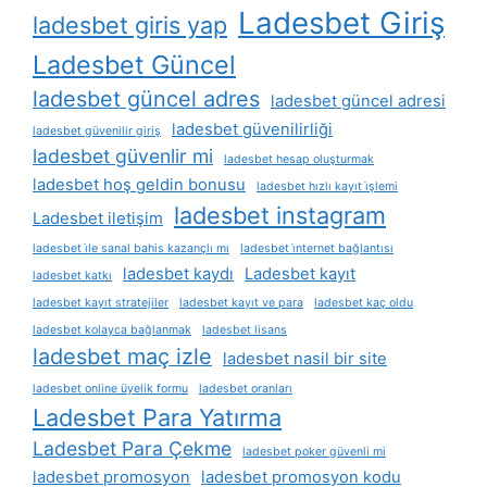
Ladesbet Giriş
ladesbet giris yap
Ladesbet Güncel
ladesbet güncel adres
ladesbet güncel adresi
ladesbet güvenilirliği
ladesbet güvenilir giriş
ladesbet güvenlir mi
ladesbet hesap oluşturmak
ladesbet hoş geldin bonusu
ladesbet hızlı kayıt i̇şlemi
ladesbet instagram
Ladesbet iletişim
ladesbet i̇le sanal bahis kazançlı mı
ladesbet i̇nternet bağlantısı
ladesbet kaydı
Ladesbet kayıt
ladesbet katkı
ladesbet kayıt stratejiler
ladesbet kayıt ve para
ladesbet kaç oldu
ladesbet kolayca bağlanmak
ladesbet lisans
ladesbet maç izle
ladesbet nasil bir site
ladesbet online üyelik formu
ladesbet oranları
Ladesbet Para Yatırma
Ladesbet Para Çekme
ladesbet poker güvenli mi
ladesbet promosyon
ladesbet promosyon kodu