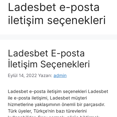
Ladesbet e-posta
iletişim seçenekleri
Ladesbet E-posta
İletişim Seçenekleri
Eylül 14, 2022
Yazarı:
admin
Ladesbet e-posta iletişim seçenekleri Ladesbet
ile e-posta iletişimi, Ladesbet müşteri
hizmetlerine yaklaşımının önemli bir parçasıdır.
Türk üyeler, Türkçe’nin bazı türevlerini