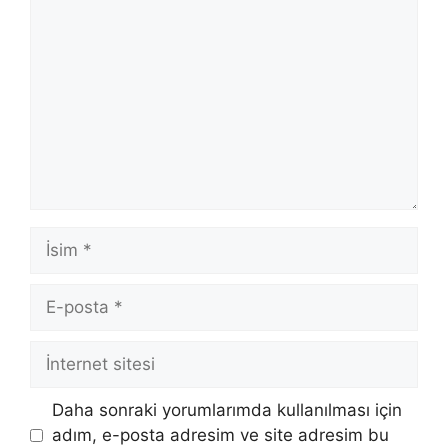
İsim
E-
posta
İnternet
sitesi
Daha sonraki yorumlarımda kullanılması için
adım, e-posta adresim ve site adresim bu