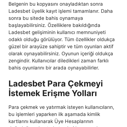
Belgenin bu kopyasını onayladıktan sonra
Ladesbet üyelik kayıt işlemi tamamlanır. Daha
sonra bu sitede bahis oynamaya
başlayabilirsiniz. Özelliklere bakıldığında
Ladesbet gelişiminin kullanıcı memnuniyeti
odaklı olduğu görülüyor. Tüm özellikler oldukça
güzel bir arayüze sahiptir ve tüm oyunları aktif
olarak oynayabilirsiniz. Oyunun içeriği oldukça
zengindir. Kullanıcılar diledikleri zaman farklı
bahis oyunlarını bir arada oynayabilirler.
Ladesbet Para Çekmeyi
İstemek Erişme Yolları
Para çekmek ve yatırmak isteyen kullanıcıların,
bu işlemleri yaparken ilk aşamada kimlik
kartlarını kullanarak Üye Hesaplarının