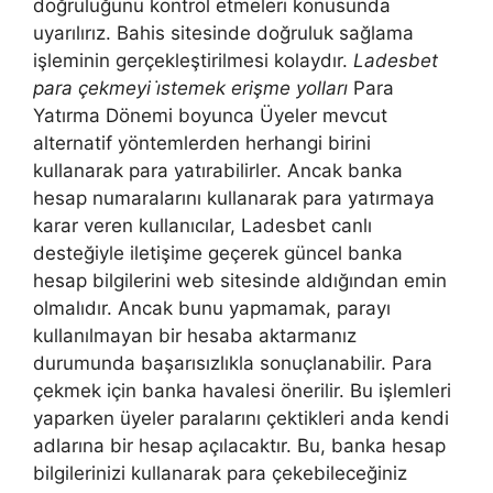
doğruluğunu kontrol etmeleri konusunda
uyarılırız. Bahis sitesinde doğruluk sağlama
işleminin gerçekleştirilmesi kolaydır.
Ladesbet
para çekmeyi i̇stemek erişme yolları
Para
Yatırma Dönemi boyunca Üyeler mevcut
alternatif yöntemlerden herhangi birini
kullanarak para yatırabilirler. Ancak banka
hesap numaralarını kullanarak para yatırmaya
karar veren kullanıcılar, Ladesbet canlı
desteğiyle iletişime geçerek güncel banka
hesap bilgilerini web sitesinde aldığından emin
olmalıdır. Ancak bunu yapmamak, parayı
kullanılmayan bir hesaba aktarmanız
durumunda başarısızlıkla sonuçlanabilir. Para
çekmek için banka havalesi önerilir. Bu işlemleri
yaparken üyeler paralarını çektikleri anda kendi
adlarına bir hesap açılacaktır. Bu, banka hesap
bilgilerinizi kullanarak para çekebileceğiniz