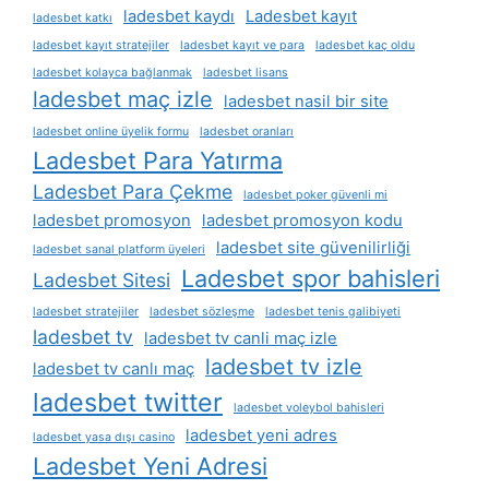
ladesbet kaydı
Ladesbet kayıt
ladesbet katkı
ladesbet kayıt stratejiler
ladesbet kayıt ve para
ladesbet kaç oldu
ladesbet kolayca bağlanmak
ladesbet lisans
ladesbet maç izle
ladesbet nasil bir site
ladesbet online üyelik formu
ladesbet oranları
Ladesbet Para Yatırma
Ladesbet Para Çekme
ladesbet poker güvenli mi
ladesbet promosyon
ladesbet promosyon kodu
ladesbet site güvenilirliği
ladesbet sanal platform üyeleri
Ladesbet spor bahisleri
Ladesbet Sitesi
ladesbet stratejiler
ladesbet sözleşme
ladesbet tenis galibiyeti
ladesbet tv
ladesbet tv canli maç izle
ladesbet tv izle
ladesbet tv canlı maç
ladesbet twitter
ladesbet voleybol bahisleri
ladesbet yeni adres
ladesbet yasa dışı casino
Ladesbet Yeni Adresi