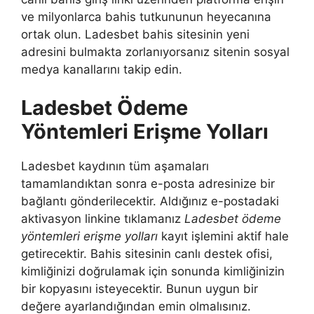
ve milyonlarca bahis tutkununun heyecanına
ortak olun. Ladesbet bahis sitesinin yeni
adresini bulmakta zorlanıyorsanız sitenin sosyal
medya kanallarını takip edin.
Ladesbet Ödeme
Yöntemleri Erişme Yolları
Ladesbet kaydının tüm aşamaları
tamamlandıktan sonra e-posta adresinize bir
bağlantı gönderilecektir. Aldığınız e-postadaki
aktivasyon linkine tıklamanız
Ladesbet ödeme
yöntemleri erişme yolları
kayıt işlemini aktif hale
getirecektir. Bahis sitesinin canlı destek ofisi,
kimliğinizi doğrulamak için sonunda kimliğinizin
bir kopyasını isteyecektir. Bunun uygun bir
değere ayarlandığından emin olmalısınız.