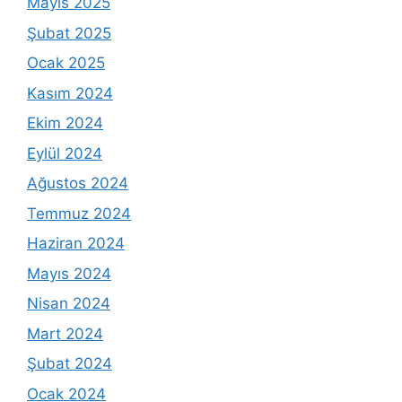
Mayıs 2025
Şubat 2025
Ocak 2025
Kasım 2024
Ekim 2024
Eylül 2024
Ağustos 2024
Temmuz 2024
Haziran 2024
Mayıs 2024
Nisan 2024
Mart 2024
Şubat 2024
Ocak 2024