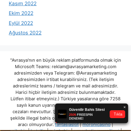
Kasım 2022
Ekim 2022
Eylül 2022
Ağustos 2022
"Avrasya'nın en büyük reklam platformunda olmak için
Microsoft Teams:
reklam@avrasyamarketing.com
adresimizden veya Telegram: @Avrasyamarketing
adresimizden irtibat kurabilirsiniz. (Tek iletişim
adreslerimiz teams / telegram ve mail adresimizdir.
Harici hiçbir iletişim adresimiz bulunmamaktadır.
Lütfen itibar etmeyiniz.) Türkiye yasalarına göre 7258
sayılı kanun uyarınca yasa dışı bahis oynamanın
cezaları mevcuttur. Şu an bulunduğunuz site hiç bir
şekilde illegal bahis oyunları oynatmıyor ve oynamaya
aracı olmuyordur.
fantasiaslot
|
moronicasino
|
unibahis
|
betsilin
|
roksbahis
|
superbetinguvenilirmi
|