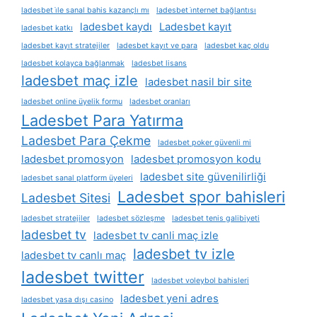
ladesbet i̇le sanal bahis kazançlı mı
ladesbet i̇nternet bağlantısı
ladesbet kaydı
Ladesbet kayıt
ladesbet katkı
ladesbet kayıt stratejiler
ladesbet kayıt ve para
ladesbet kaç oldu
ladesbet kolayca bağlanmak
ladesbet lisans
ladesbet maç izle
ladesbet nasil bir site
ladesbet online üyelik formu
ladesbet oranları
Ladesbet Para Yatırma
Ladesbet Para Çekme
ladesbet poker güvenli mi
ladesbet promosyon
ladesbet promosyon kodu
ladesbet site güvenilirliği
ladesbet sanal platform üyeleri
Ladesbet spor bahisleri
Ladesbet Sitesi
ladesbet stratejiler
ladesbet sözleşme
ladesbet tenis galibiyeti
ladesbet tv
ladesbet tv canli maç izle
ladesbet tv izle
ladesbet tv canlı maç
ladesbet twitter
ladesbet voleybol bahisleri
ladesbet yeni adres
ladesbet yasa dışı casino