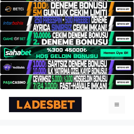
İçeriğe
atla
Menü