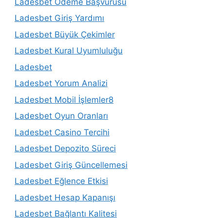
Ladesbet Ödeme Başvurusu
Ladesbet Giriş Yardımı
Ladesbet Büyük Çekimler
Ladesbet Kural Uyumluluğu
Ladesbet
Ladesbet Yorum Analizi
Ladesbet Mobil İşlemler8
Ladesbet Oyun Oranları
Ladesbet Casino Tercihi
Ladesbet Depozito Süreci
Ladesbet Giriş Güncellemesi
Ladesbet Eğlence Etkisi
Ladesbet Hesap Kapanışı
Ladesbet Bağlantı Kalitesi