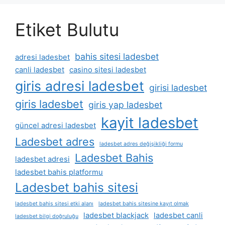
Etiket Bulutu
bahis sitesi ladesbet
adresi ladesbet
canli ladesbet
casino sitesi ladesbet
giris adresi ladesbet
girisi ladesbet
giris ladesbet
giris yap ladesbet
kayit ladesbet
güncel adresi ladesbet
Ladesbet adres
ladesbet adres değişikliği formu
Ladesbet Bahis
ladesbet adresi
ladesbet bahis platformu
Ladesbet bahis sitesi
ladesbet bahis sitesi etki alanı
ladesbet bahis sitesine kayıt olmak
ladesbet blackjack
ladesbet canli
ladesbet bilgi doğruluğu