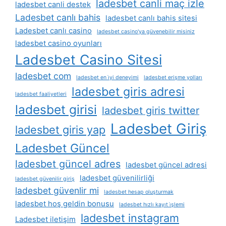
ladesbet canli maç izle
ladesbet canli destek
Ladesbet canlı bahis
ladesbet canlı bahis sitesi
Ladesbet canlı casino
ladesbet casino'ya güvenebilir misiniz
ladesbet casino oyunları
Ladesbet Casino Sitesi
ladesbet com
ladesbet en i̇yi deneyimi
ladesbet erişme yolları
ladesbet giris adresi
ladesbet faaliyetleri
ladesbet girisi
ladesbet giris twitter
Ladesbet Giriş
ladesbet giris yap
Ladesbet Güncel
ladesbet güncel adres
ladesbet güncel adresi
ladesbet güvenilirliği
ladesbet güvenilir giriş
ladesbet güvenlir mi
ladesbet hesap oluşturmak
ladesbet hoş geldin bonusu
ladesbet hızlı kayıt i̇şlemi
ladesbet instagram
Ladesbet iletişim