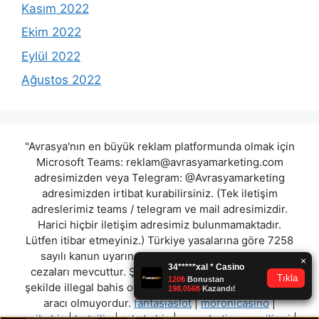
Kasım 2022
Ekim 2022
Eylül 2022
Ağustos 2022
"Avrasya'nın en büyük reklam platformunda olmak için
Microsoft Teams:
reklam@avrasyamarketing.com
adresimizden veya Telegram: @Avrasyamarketing
adresimizden irtibat kurabilirsiniz. (Tek iletişim
adreslerimiz teams / telegram ve mail adresimizdir.
Harici hiçbir iletişim adresimiz bulunmamaktadır.
Lütfen itibar etmeyiniz.) Türkiye yasalarına göre 7258
sayılı kanun uyarınca yasa dışı bahis oynamanın
cezaları mevcuttur. Şu an bulunduğunuz site hiç bir
şekilde illegal bahis oyunları oynatmıyor ve oynamaya
aracı olmuyordur.
fantasiaslot
|
moronicasino
|
unibahis
|
betsilin
|
roksbahis
|
superbetinguvenilirmi
|