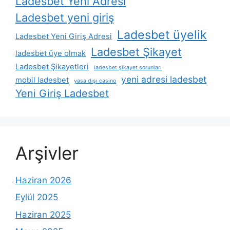
Ladesbet Yeni Adresi
Ladesbet yeni giriş
Ladesbet üyelik
Ladesbet Yeni Giriş Adresi
Ladesbet Şikayet
ladesbet üye olmak
Ladesbet Şikayetleri
ladesbet şikayet sorunları
yeni adresi ladesbet
mobil ladesbet
yasa dışı casino
Yeni Giriş Ladesbet
Arşivler
Haziran 2026
Eylül 2025
Haziran 2025