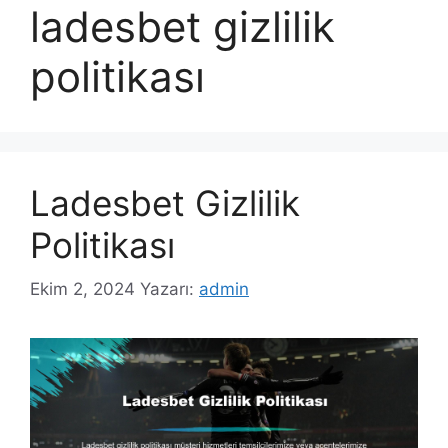
ladesbet gizlilik
politikası
Ladesbet Gizlilik
Politikası
Ekim 2, 2024
Yazarı:
admin