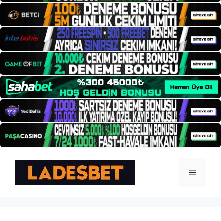
İçeriğe
atla
Menü