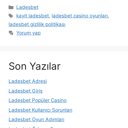
Kategoriler
Ladesbet
Etiketler
kayit ladesbet
,
ladesbet casino oyunları
,
ladesbet gizlilik politikası
Yorum yap
Son Yazılar
Ladesbet Adresi
Ladesbet Giriş
Ladesbet Popüler Casino
Ladesbet Kullanıcı Sorunları
Ladesbet Oyun Adımları