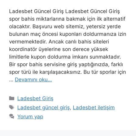
Ladesbet Güncel Giriş Ladesbet Güncel Giriş
spor bahis miktarlarına bakmak için ilk alternatif
olacaktır. Başvuru web sitemiz, yetersiz yerde
bulunan maç öncesi kuponları doldurmanıza izin
vermemektedir. Ancak canlı bahis siteleri
koordinatör üyelerine son derece yüksek
limitlerle kupon doldurma imkanı sunmaktadır.
Bir spor bahis servisine giriş yaptığınızda, farklı
spor türü ile karşılaşacaksınız. Bu tür sporlar için
…
Devamını oku…
Kategoriler
Ladesbet Giriş
Etiketler
Ladesbet güncel giriş
,
Ladesbet iletişim
Yorum yap