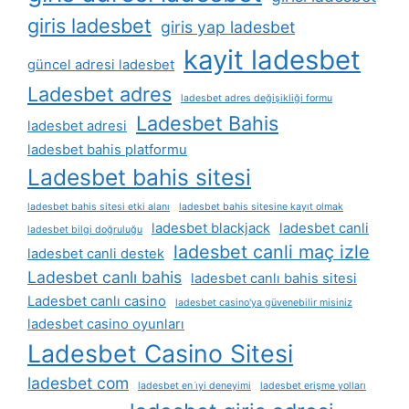
giris ladesbet
giris yap ladesbet
kayit ladesbet
güncel adresi ladesbet
Ladesbet adres
ladesbet adres değişikliği formu
Ladesbet Bahis
ladesbet adresi
ladesbet bahis platformu
Ladesbet bahis sitesi
ladesbet bahis sitesi etki alanı
ladesbet bahis sitesine kayıt olmak
ladesbet blackjack
ladesbet canli
ladesbet bilgi doğruluğu
ladesbet canli maç izle
ladesbet canli destek
Ladesbet canlı bahis
ladesbet canlı bahis sitesi
Ladesbet canlı casino
ladesbet casino'ya güvenebilir misiniz
ladesbet casino oyunları
Ladesbet Casino Sitesi
ladesbet com
ladesbet en i̇yi deneyimi
ladesbet erişme yolları