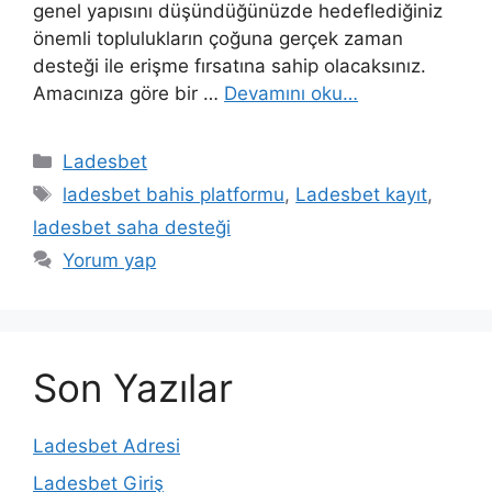
genel yapısını düşündüğünüzde hedeflediğiniz
önemli toplulukların çoğuna gerçek zaman
desteği ile erişme fırsatına sahip olacaksınız.
Amacınıza göre bir …
Devamını oku…
Kategoriler
Ladesbet
Etiketler
ladesbet bahis platformu
,
Ladesbet kayıt
,
ladesbet saha desteği
Yorum yap
Son Yazılar
Ladesbet Adresi
Ladesbet Giriş