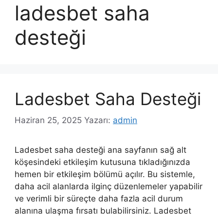
ladesbet saha
desteği
Ladesbet Saha Desteği
Haziran 25, 2025
Yazarı:
admin
Ladesbet saha desteği ana sayfanın sağ alt
köşesindeki etkileşim kutusuna tıkladığınızda
hemen bir etkileşim bölümü açılır. Bu sistemle,
daha acil alanlarda ilginç düzenlemeler yapabilir
ve verimli bir süreçte daha fazla acil durum
alanına ulaşma fırsatı bulabilirsiniz. Ladesbet