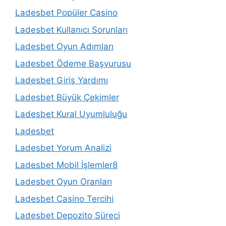
Ladesbet Popüler Casino
Ladesbet Kullanıcı Sorunları
Ladesbet Oyun Adımları
Ladesbet Ödeme Başvurusu
Ladesbet Giriş Yardımı
Ladesbet Büyük Çekimler
Ladesbet Kural Uyumluluğu
Ladesbet
Ladesbet Yorum Analizi
Ladesbet Mobil İşlemler8
Ladesbet Oyun Oranları
Ladesbet Casino Tercihi
Ladesbet Depozito Süreci