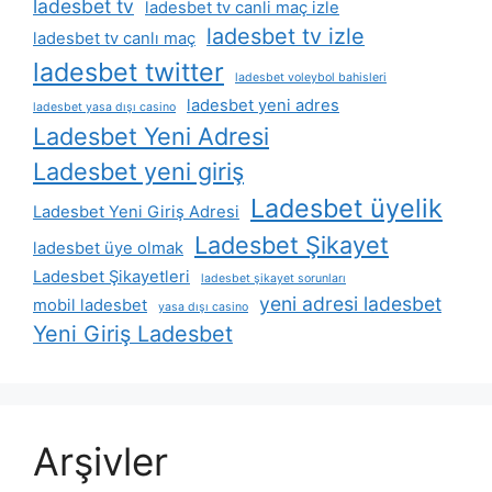
ladesbet tv
ladesbet tv canli maç izle
ladesbet tv izle
ladesbet tv canlı maç
ladesbet twitter
ladesbet voleybol bahisleri
ladesbet yeni adres
ladesbet yasa dışı casino
Ladesbet Yeni Adresi
Ladesbet yeni giriş
Ladesbet üyelik
Ladesbet Yeni Giriş Adresi
Ladesbet Şikayet
ladesbet üye olmak
Ladesbet Şikayetleri
ladesbet şikayet sorunları
yeni adresi ladesbet
mobil ladesbet
yasa dışı casino
Yeni Giriş Ladesbet
Arşivler