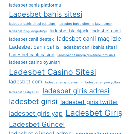
ladesbet bahis platformu
Ladesbet bahis sitesi
ladesbet bahis sitesi etki alanı
ladesbet bahis sitesine kayıt olmak
ladesbet blackjack
ladesbet canli
ladesbet bilgi doğruluğu
ladesbet canli maç izle
ladesbet canli destek
Ladesbet canlı bahis
ladesbet canlı bahis sitesi
Ladesbet canlı casino
ladesbet casino'ya güvenebilir misiniz
ladesbet casino oyunları
Ladesbet Casino Sitesi
ladesbet com
ladesbet en i̇yi deneyimi
ladesbet erişme yolları
ladesbet giris adresi
ladesbet faaliyetleri
ladesbet girisi
ladesbet giris twitter
Ladesbet Giriş
ladesbet giris yap
Ladesbet Güncel
ladesbet güncel adres