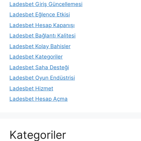
Ladesbet Giriş Güncellemesi
Ladesbet Eğlence Etkisi
Ladesbet Hesap Kapanışı
Ladesbet Bağlantı Kalitesi
Ladesbet Kolay Bahisler
Ladesbet Kategoriler
Ladesbet Saha Desteği
Ladesbet Oyun Endüstrisi
Ladesbet Hizmet
Ladesbet Hesap Açma
Kategoriler