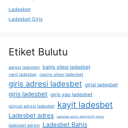
Ladesbet
Ladesbet Giriş
Etiket Bulutu
bahis sitesi ladesbet
adresi ladesbet
canli ladesbet
casino sitesi ladesbet
giris adresi ladesbet
girisi ladesbet
giris ladesbet
giris yap ladesbet
kayit ladesbet
güncel adresi ladesbet
Ladesbet adres
ladesbet adres değişikliği formu
Ladesbet Bahis
ladesbet adresi