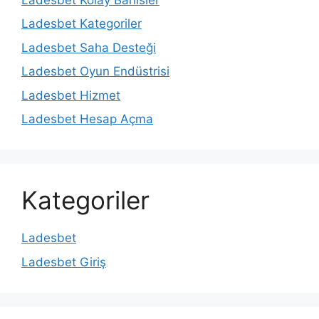
Ladesbet Kategoriler
Ladesbet Saha Desteği
Ladesbet Oyun Endüstrisi
Ladesbet Hizmet
Ladesbet Hesap Açma
Kategoriler
Ladesbet
Ladesbet Giriş