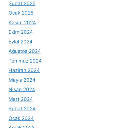
Şubat 2025
Ocak 2025
Kasım 2024
Ekim 2024
Eylül 2024
Ağustos 2024
Temmuz 2024
Haziran 2024
Mayıs 2024
Nisan 2024
Mart 2024
Şubat 2024
Ocak 2024
Aralık 2023