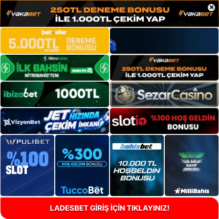
×
LADESBET GİRİŞ İÇİN TIKLAYINIZ!