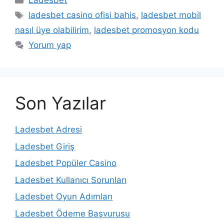
Ladesbet
Etiketler
ladesbet casino ofisi bahis
,
ladesbet mobil
nasıl üye olabilirim
,
ladesbet promosyon kodu
Yorum yap
Son Yazılar
Ladesbet Adresi
Ladesbet Giriş
Ladesbet Popüler Casino
Ladesbet Kullanıcı Sorunları
Ladesbet Oyun Adımları
Ladesbet Ödeme Başvurusu