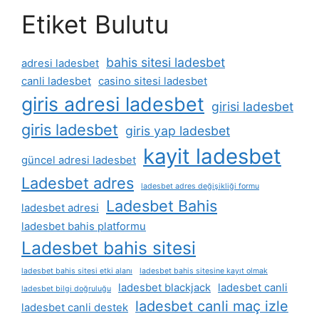
Etiket Bulutu
bahis sitesi ladesbet
adresi ladesbet
canli ladesbet
casino sitesi ladesbet
giris adresi ladesbet
girisi ladesbet
giris ladesbet
giris yap ladesbet
kayit ladesbet
güncel adresi ladesbet
Ladesbet adres
ladesbet adres değişikliği formu
Ladesbet Bahis
ladesbet adresi
ladesbet bahis platformu
Ladesbet bahis sitesi
ladesbet bahis sitesi etki alanı
ladesbet bahis sitesine kayıt olmak
ladesbet blackjack
ladesbet canli
ladesbet bilgi doğruluğu
ladesbet canli maç izle
ladesbet canli destek