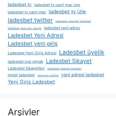
ladesbet tv
ladesbet tv canli maç izle
ladesbet tv izle
ladesbet tv canlı maç
ladesbet twitter
ladesbet voleybol bahisleri
ladesbet yeni adres
ladesbet yasa dışı casino
Ladesbet Yeni Adresi
Ladesbet yeni giriş
Ladesbet üyelik
Ladesbet Yeni Giriş Adresi
Ladesbet Şikayet
ladesbet üye olmak
Ladesbet Şikayetleri
ladesbet şikayet sorunları
yeni adresi ladesbet
mobil ladesbet
yasa dışı casino
Yeni Giriş Ladesbet
Arşivler