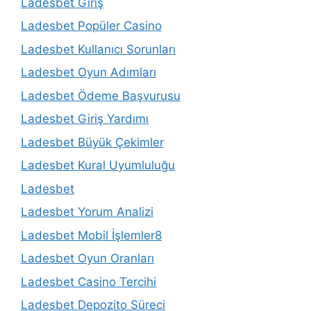
Ladesbet Giriş
Ladesbet Popüler Casino
Ladesbet Kullanıcı Sorunları
Ladesbet Oyun Adımları
Ladesbet Ödeme Başvurusu
Ladesbet Giriş Yardımı
Ladesbet Büyük Çekimler
Ladesbet Kural Uyumluluğu
Ladesbet
Ladesbet Yorum Analizi
Ladesbet Mobil İşlemler8
Ladesbet Oyun Oranları
Ladesbet Casino Tercihi
Ladesbet Depozito Süreci