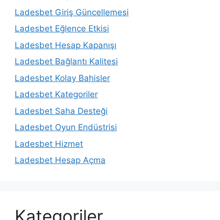
Ladesbet Giriş Güncellemesi
Ladesbet Eğlence Etkisi
Ladesbet Hesap Kapanışı
Ladesbet Bağlantı Kalitesi
Ladesbet Kolay Bahisler
Ladesbet Kategoriler
Ladesbet Saha Desteği
Ladesbet Oyun Endüstrisi
Ladesbet Hizmet
Ladesbet Hesap Açma
Kategoriler