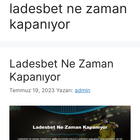
ladesbet ne zaman
kapanıyor
Ladesbet Ne Zaman
Kapanıyor
Temmuz 19, 2023
Yazarı:
admin