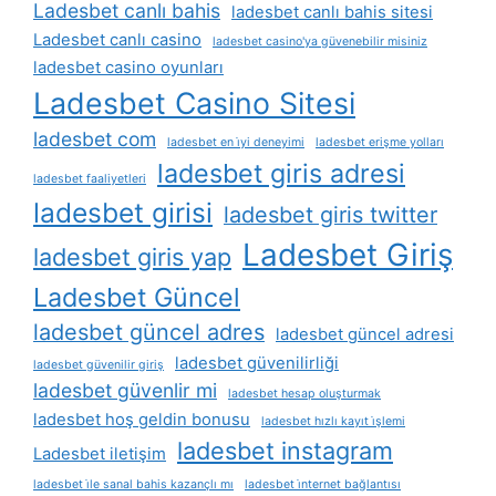
Ladesbet canlı bahis
ladesbet canlı bahis sitesi
Ladesbet canlı casino
ladesbet casino'ya güvenebilir misiniz
ladesbet casino oyunları
Ladesbet Casino Sitesi
ladesbet com
ladesbet en i̇yi deneyimi
ladesbet erişme yolları
ladesbet giris adresi
ladesbet faaliyetleri
ladesbet girisi
ladesbet giris twitter
Ladesbet Giriş
ladesbet giris yap
Ladesbet Güncel
ladesbet güncel adres
ladesbet güncel adresi
ladesbet güvenilirliği
ladesbet güvenilir giriş
ladesbet güvenlir mi
ladesbet hesap oluşturmak
ladesbet hoş geldin bonusu
ladesbet hızlı kayıt i̇şlemi
ladesbet instagram
Ladesbet iletişim
ladesbet i̇le sanal bahis kazançlı mı
ladesbet i̇nternet bağlantısı