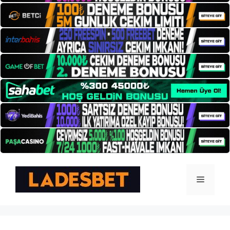
İçeriğe
atla
Menü