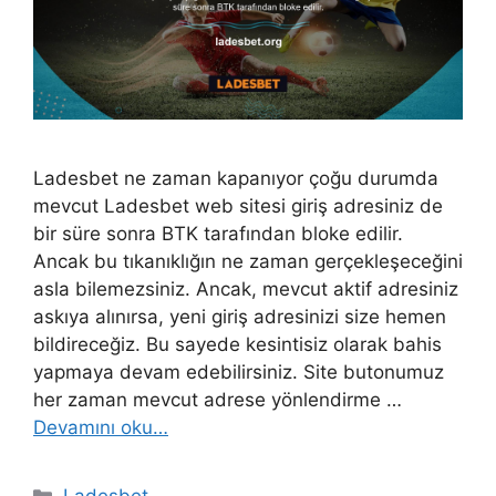
Ladesbet ne zaman kapanıyor çoğu durumda
mevcut Ladesbet web sitesi giriş adresiniz de
bir süre sonra BTK tarafından bloke edilir.
Ancak bu tıkanıklığın ne zaman gerçekleşeceğini
asla bilemezsiniz. Ancak, mevcut aktif adresiniz
askıya alınırsa, yeni giriş adresinizi size hemen
bildireceğiz. Bu sayede kesintisiz olarak bahis
yapmaya devam edebilirsiniz. Site butonumuz
her zaman mevcut adrese yönlendirme …
Devamını oku…
Kategoriler