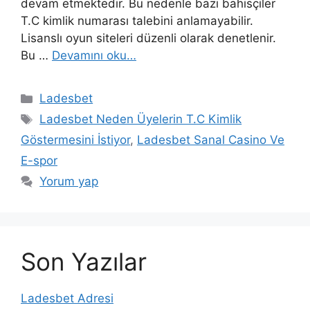
devam etmektedir. Bu nedenle bazı bahisçiler
T.C kimlik numarası talebini anlamayabilir.
Lisanslı oyun siteleri düzenli olarak denetlenir.
Bu …
Devamını oku…
Kategoriler
Ladesbet
Etiketler
Ladesbet Neden Üyelerin T.C Kimlik
Göstermesini İstiyor
,
Ladesbet Sanal Casino Ve
E-spor
Yorum yap
Son Yazılar
Ladesbet Adresi