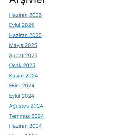
Haziran 2026
Eylül 2025
Haziran 2025
Mayıs 2025
Şubat 2025
Ocak 2025
Kasım 2024
Ekim 2024
Eylül 2024
Ağustos 2024
Temmuz 2024
Haziran 2024