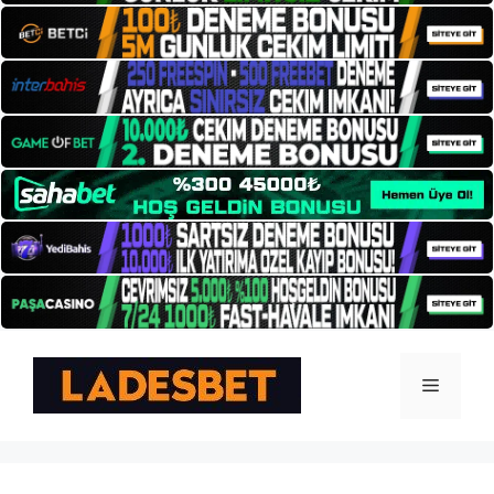
İçeriğe
atla
Menü