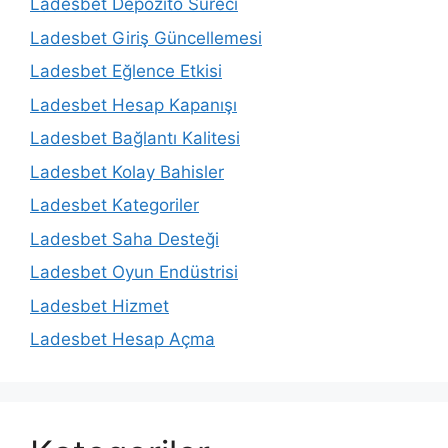
Ladesbet Depozito Süreci
Ladesbet Giriş Güncellemesi
Ladesbet Eğlence Etkisi
Ladesbet Hesap Kapanışı
Ladesbet Bağlantı Kalitesi
Ladesbet Kolay Bahisler
Ladesbet Kategoriler
Ladesbet Saha Desteği
Ladesbet Oyun Endüstrisi
Ladesbet Hizmet
Ladesbet Hesap Açma