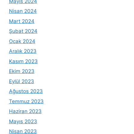
Mayıs 2024
Nisan 2024
Mart 2024
Şubat 2024
Ocak 2024
Aralık 2023
Kasım 2023
Ekim 2023
Eylül 2023
Ağustos 2023
Temmuz 2023
Haziran 2023
Mayıs 2023
Nisan 2023