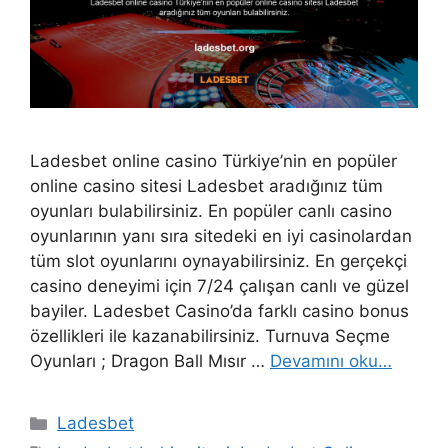
Ladesbet online casino Türkiye’nin en popüler
online casino sitesi Ladesbet aradığınız tüm
oyunları bulabilirsiniz. En popüler canlı casino
oyunlarının yanı sıra sitedeki en iyi casinolardan
tüm slot oyunlarını oynayabilirsiniz. En gerçekçi
casino deneyimi için 7/24 çalışan canlı ve güzel
bayiler. Ladesbet Casino’da farklı casino bonus
özellikleri ile kazanabilirsiniz. Turnuva Seçme
Oyunları ; Dragon Ball Mısır …
Devamını oku…
Kategoriler
Ladesbet