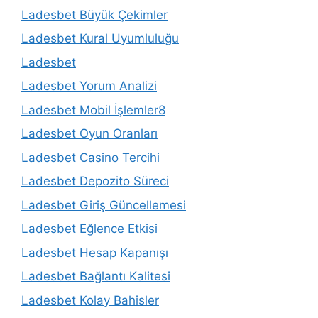
Ladesbet Büyük Çekimler
Ladesbet Kural Uyumluluğu
Ladesbet
Ladesbet Yorum Analizi
Ladesbet Mobil İşlemler8
Ladesbet Oyun Oranları
Ladesbet Casino Tercihi
Ladesbet Depozito Süreci
Ladesbet Giriş Güncellemesi
Ladesbet Eğlence Etkisi
Ladesbet Hesap Kapanışı
Ladesbet Bağlantı Kalitesi
Ladesbet Kolay Bahisler