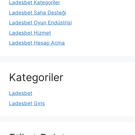
Ladesbet Kategoriler
Ladesbet Saha Desteği
Ladesbet Oyun Endüstrisi
Ladesbet Hizmet
Ladesbet Hesap Açma
Kategoriler
Ladesbet
Ladesbet Giriş