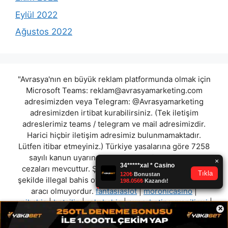
Eylül 2022
Ağustos 2022
"Avrasya'nın en büyük reklam platformunda olmak için
Microsoft Teams:
reklam@avrasyamarketing.com
adresimizden veya Telegram: @Avrasyamarketing
adresimizden irtibat kurabilirsiniz. (Tek iletişim
adreslerimiz teams / telegram ve mail adresimizdir.
Harici hiçbir iletişim adresimiz bulunmamaktadır.
Lütfen itibar etmeyiniz.) Türkiye yasalarına göre 7258
sayılı kanun uyarınca yasa dışı bahis oynamanın
cezaları mevcuttur. Şu an bulunduğunuz site hiç bir
şekilde illegal bahis oyunları oynatmıyor ve oynamaya
aracı olmuyordur.
fantasiaslot
|
moronicasino
|
unibahis
|
betsilin
|
roksbahis
|
superbetinguvenilirmi
|
×
betsvia
|
betbaba
"