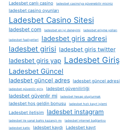
Ladesbet canlı casino
ladesbet casino'ya güvenebilir misiniz
ladesbet casino oyunları
Ladesbet Casino Sitesi
ladesbet com
ladesbet en i̇yi deneyimi
ladesbet erişme yolları
ladesbet giris adresi
ladesbet faaliyetleri
ladesbet girisi
ladesbet giris twitter
Ladesbet Giriş
ladesbet giris yap
Ladesbet Güncel
ladesbet güncel adres
ladesbet güncel adresi
ladesbet güvenilirliği
ladesbet güvenilir giriş
ladesbet güvenlir mi
ladesbet hesap oluşturmak
ladesbet hoş geldin bonusu
ladesbet hızlı kayıt i̇şlemi
ladesbet instagram
Ladesbet iletişim
ladesbet i̇le sanal bahis kazançlı mı
ladesbet i̇nternet bağlantısı
ladesbet kaydı
Ladesbet kayıt
ladesbet katkı