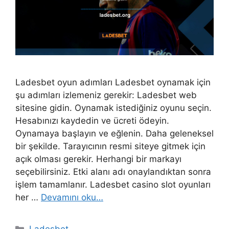
Ladesbet oyun adımları Ladesbet oynamak için
şu adımları izlemeniz gerekir: Ladesbet web
sitesine gidin. Oynamak istediğiniz oyunu seçin.
Hesabınızı kaydedin ve ücreti ödeyin.
Oynamaya başlayın ve eğlenin. Daha geleneksel
bir şekilde. Tarayıcının resmi siteye gitmek için
açık olması gerekir. Herhangi bir markayı
seçebilirsiniz. Etki alanı adı onaylandıktan sonra
işlem tamamlanır. Ladesbet casino slot oyunları
her …
Devamını oku…
Kategoriler