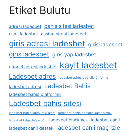
Etiket Bulutu
bahis sitesi ladesbet
adresi ladesbet
canli ladesbet
casino sitesi ladesbet
giris adresi ladesbet
girisi ladesbet
giris ladesbet
giris yap ladesbet
kayit ladesbet
güncel adresi ladesbet
Ladesbet adres
ladesbet adres değişikliği formu
Ladesbet Bahis
ladesbet adresi
ladesbet bahis platformu
Ladesbet bahis sitesi
ladesbet bahis sitesi etki alanı
ladesbet bahis sitesine kayıt olmak
ladesbet blackjack
ladesbet canli
ladesbet bilgi doğruluğu
ladesbet canli maç izle
ladesbet canli destek