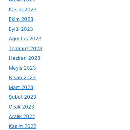
Kasım 2023
Ekim 2023
Eylül 2023
Ağustos 2023
Temmuz 2023
Haziran 2023
Mayıs 2023
Nisan 2023
Mart 2023
Şubat 2023
Ocak 2023
Aralık 2022
Kasım 2022