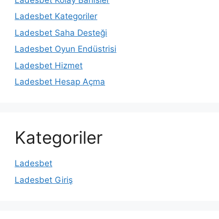
Ladesbet Kategoriler
Ladesbet Saha Desteği
Ladesbet Oyun Endüstrisi
Ladesbet Hizmet
Ladesbet Hesap Açma
Kategoriler
Ladesbet
Ladesbet Giriş