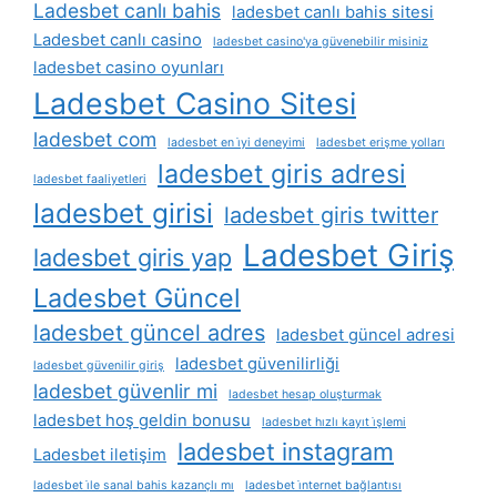
Ladesbet canlı bahis
ladesbet canlı bahis sitesi
Ladesbet canlı casino
ladesbet casino'ya güvenebilir misiniz
ladesbet casino oyunları
Ladesbet Casino Sitesi
ladesbet com
ladesbet en i̇yi deneyimi
ladesbet erişme yolları
ladesbet giris adresi
ladesbet faaliyetleri
ladesbet girisi
ladesbet giris twitter
Ladesbet Giriş
ladesbet giris yap
Ladesbet Güncel
ladesbet güncel adres
ladesbet güncel adresi
ladesbet güvenilirliği
ladesbet güvenilir giriş
ladesbet güvenlir mi
ladesbet hesap oluşturmak
ladesbet hoş geldin bonusu
ladesbet hızlı kayıt i̇şlemi
ladesbet instagram
Ladesbet iletişim
ladesbet i̇le sanal bahis kazançlı mı
ladesbet i̇nternet bağlantısı