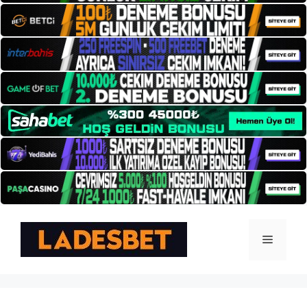
İçeriğe
atla
Menü