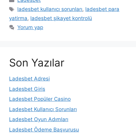
Ladesbet
Etiketler
ladesbet kullanıcı sorunları
,
ladesbet para
yatirma
,
ladesbet şikayet kontrolü
Yorum yap
Son Yazılar
Ladesbet Adresi
Ladesbet Giriş
Ladesbet Popüler Casino
Ladesbet Kullanıcı Sorunları
Ladesbet Oyun Adımları
Ladesbet Ödeme Başvurusu