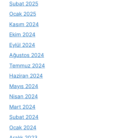
Şubat 2025
Ocak 2025
Kasım 2024
Ekim 2024
Eylül 2024
Ağustos 2024
Temmuz 2024
Haziran 2024
Mayıs 2024
Nisan 2024
Mart 2024
Şubat 2024
Ocak 2024
Aralık 2023