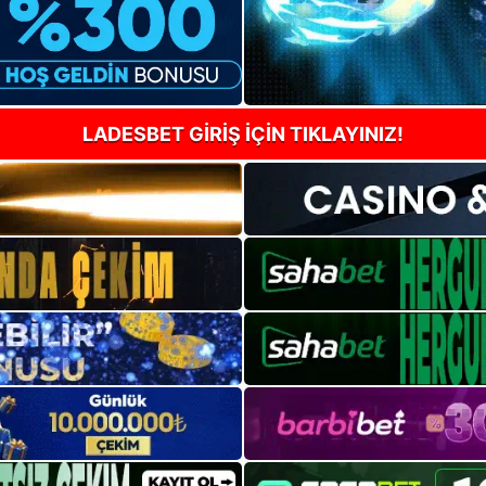
LADESBET GİRİŞ İÇİN TIKLAYINIZ!