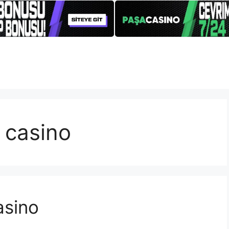
 casino
asino