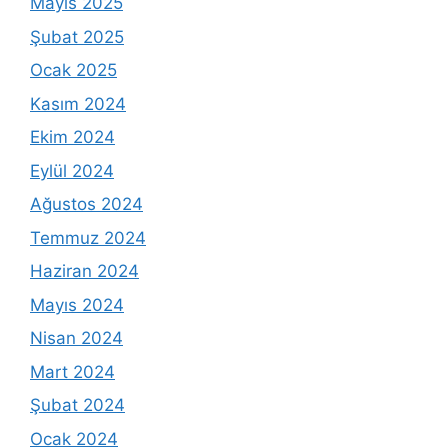
Mayıs 2025
Şubat 2025
Ocak 2025
Kasım 2024
Ekim 2024
Eylül 2024
Ağustos 2024
Temmuz 2024
Haziran 2024
Mayıs 2024
Nisan 2024
Mart 2024
Şubat 2024
Ocak 2024