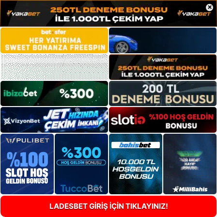
×
LADESBET GİRİŞ İÇİN TIKLAYINIZ!