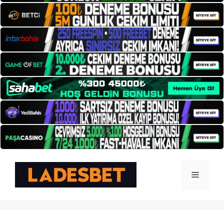
İçeriğe
atla
Menü