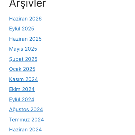
Arşivler
Haziran 2026
Eylül 2025
Haziran 2025
Mayıs 2025
Şubat 2025
Ocak 2025
Kasım 2024
Ekim 2024
Eylül 2024
Ağustos 2024
Temmuz 2024
Haziran 2024