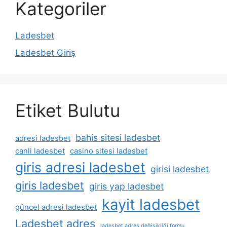
Kategoriler
Ladesbet
Ladesbet Giriş
Etiket Bulutu
bahis sitesi ladesbet
adresi ladesbet
canli ladesbet
casino sitesi ladesbet
giris adresi ladesbet
girisi ladesbet
giris ladesbet
giris yap ladesbet
kayit ladesbet
güncel adresi ladesbet
Ladesbet adres
ladesbet adres değişikliği formu