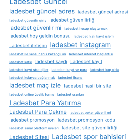
Ladesbet Güncel
ladesbet güncel adres
ladesbet güncel adresi
ladesbet güvenilirliği
ladesbet güvenilir giriş
ladesbet güvenlir mi
ladesbet hesap oluşturmak
ladesbet hoş geldin bonusu
ladesbet hızlı kayıt i̇şlemi
ladesbet instagram
Ladesbet iletişim
ladesbet i̇le sanal bahis kazançlı mı
ladesbet i̇nternet bağlantısı
ladesbet kaydı
Ladesbet kayıt
ladesbet katkı
ladesbet kayıt stratejiler
ladesbet kayıt ve para
ladesbet kaç oldu
ladesbet kolayca bağlanmak
ladesbet lisans
ladesbet maç izle
ladesbet nasil bir site
ladesbet online üyelik formu
ladesbet oranları
Ladesbet Para Yatırma
Ladesbet Para Çekme
ladesbet poker güvenli mi
ladesbet promosyon
ladesbet promosyon kodu
ladesbet site güvenilirliği
ladesbet sanal platform üyeleri
Ladesbet spor bahisleri
Ladesbet Sitesi