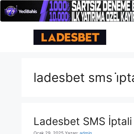
İçeriğe
atla
ladesbet sms i̇pta
Ladesbet SMS İptali
Ocak 29, 2025
Yazarı:
admin