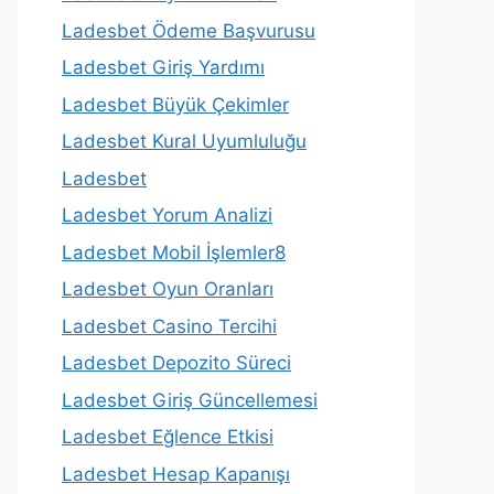
Ladesbet Ödeme Başvurusu
Ladesbet Giriş Yardımı
Ladesbet Büyük Çekimler
Ladesbet Kural Uyumluluğu
Ladesbet
Ladesbet Yorum Analizi
Ladesbet Mobil İşlemler8
Ladesbet Oyun Oranları
Ladesbet Casino Tercihi
Ladesbet Depozito Süreci
Ladesbet Giriş Güncellemesi
Ladesbet Eğlence Etkisi
Ladesbet Hesap Kapanışı