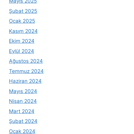
Mayıs 2025
Şubat 2025
Ocak 2025
Kasım 2024
Ekim 2024
Eylül 2024
Ağustos 2024
Temmuz 2024
Haziran 2024
Mayıs 2024
Nisan 2024
Mart 2024
Şubat 2024
Ocak 2024