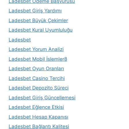
Ladesbet Ödeme Başvurusu
Ladesbet Giriş Yardımı
Ladesbet Büyük Çekimler
Ladesbet Kural Uyumluluğu
Ladesbet
Ladesbet Yorum Analizi
Ladesbet Mobil İşlemler8
Ladesbet Oyun Oranları
Ladesbet Casino Tercihi
Ladesbet Depozito Süreci
Ladesbet Giriş Güncellemesi
Ladesbet Eğlence Etkisi
Ladesbet Hesap Kapanışı
Ladesbet Bağlantı Kalitesi