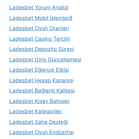
Ladesbet Yorum Analizi
Ladesbet Mobil İşlemler8
Ladesbet Oyun Oranları
Ladesbet Casino Tercihi
Ladesbet Depozito Süreci
Ladesbet Giriş Güncellemesi
Ladesbet Eğlence Etkisi
Ladesbet Hesap Kapanışı
Ladesbet Bağlantı Kalitesi
Ladesbet Kolay Bahisler
Ladesbet Kategoriler
Ladesbet Saha Desteği
Ladesbet Oyun Endüstrisi