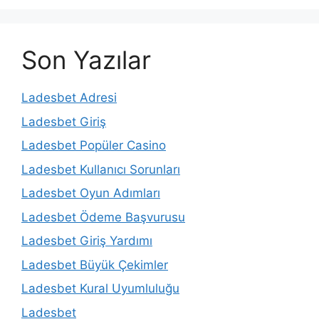
Son Yazılar
Ladesbet Adresi
Ladesbet Giriş
Ladesbet Popüler Casino
Ladesbet Kullanıcı Sorunları
Ladesbet Oyun Adımları
Ladesbet Ödeme Başvurusu
Ladesbet Giriş Yardımı
Ladesbet Büyük Çekimler
Ladesbet Kural Uyumluluğu
Ladesbet