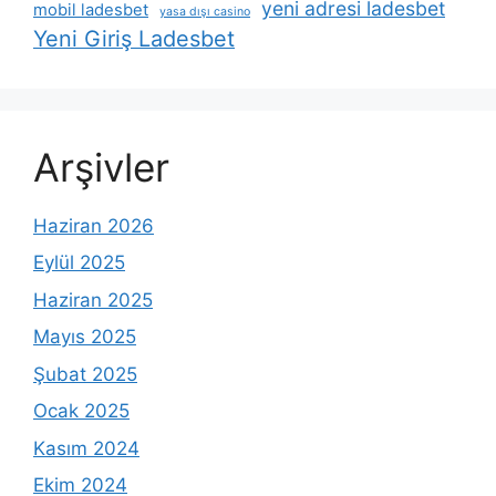
yeni adresi ladesbet
mobil ladesbet
yasa dışı casino
Yeni Giriş Ladesbet
Arşivler
Haziran 2026
Eylül 2025
Haziran 2025
Mayıs 2025
Şubat 2025
Ocak 2025
Kasım 2024
Ekim 2024