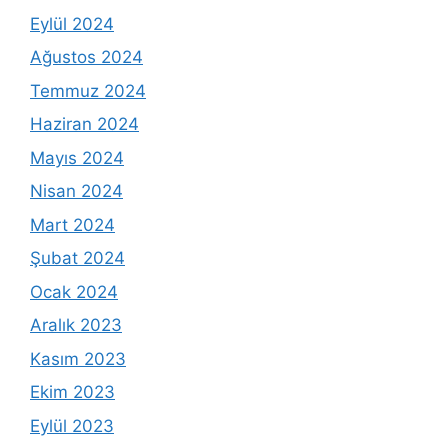
Eylül 2024
Ağustos 2024
Temmuz 2024
Haziran 2024
Mayıs 2024
Nisan 2024
Mart 2024
Şubat 2024
Ocak 2024
Aralık 2023
Kasım 2023
Ekim 2023
Eylül 2023