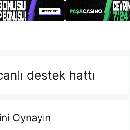
canlı destek hattı
ini Oynayın