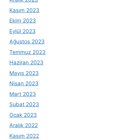
Kasım 2023
Ekim 2023
Eylül 2023
Ağustos 2023
Temmuz 2023
Haziran 2023
Mayıs 2023
Nisan 2023
Mart 2023
Şubat 2023
Ocak 2023
Aralık 2022
Kasım 2022