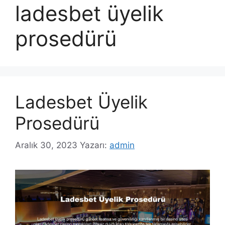
ladesbet üyelik
prosedürü
Ladesbet Üyelik
Prosedürü
Aralık 30, 2023
Yazarı:
admin