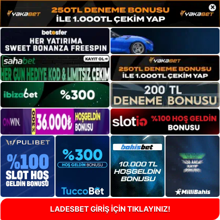
×
LADESBET GİRİŞ İÇİN TIKLAYINIZ!