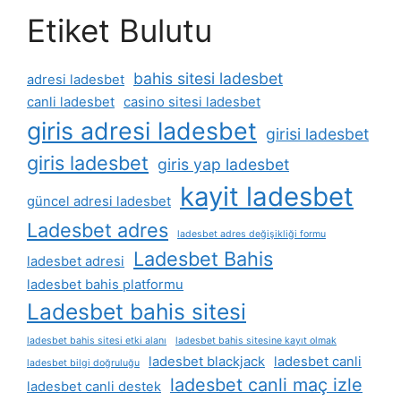
Etiket Bulutu
bahis sitesi ladesbet
adresi ladesbet
canli ladesbet
casino sitesi ladesbet
giris adresi ladesbet
girisi ladesbet
giris ladesbet
giris yap ladesbet
kayit ladesbet
güncel adresi ladesbet
Ladesbet adres
ladesbet adres değişikliği formu
Ladesbet Bahis
ladesbet adresi
ladesbet bahis platformu
Ladesbet bahis sitesi
ladesbet bahis sitesi etki alanı
ladesbet bahis sitesine kayıt olmak
ladesbet blackjack
ladesbet canli
ladesbet bilgi doğruluğu
ladesbet canli maç izle
ladesbet canli destek