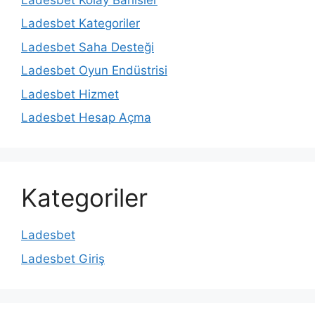
Ladesbet Kategoriler
Ladesbet Saha Desteği
Ladesbet Oyun Endüstrisi
Ladesbet Hizmet
Ladesbet Hesap Açma
Kategoriler
Ladesbet
Ladesbet Giriş