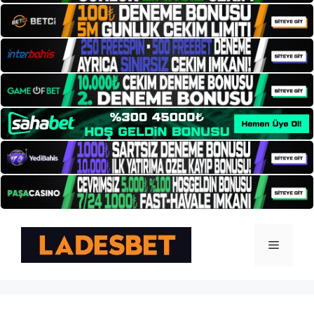
İçeriğe
atla
Menü