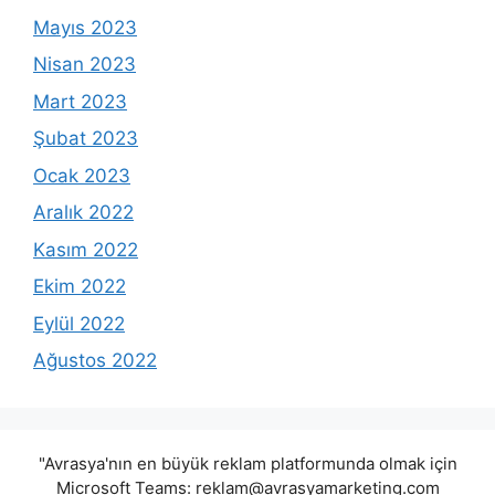
Mayıs 2023
Nisan 2023
Mart 2023
Şubat 2023
Ocak 2023
Aralık 2022
Kasım 2022
Ekim 2022
Eylül 2022
Ağustos 2022
"Avrasya'nın en büyük reklam platformunda olmak için
Microsoft Teams:
reklam@avrasyamarketing.com