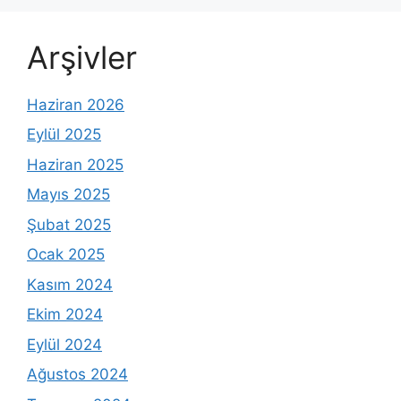
Arşivler
Haziran 2026
Eylül 2025
Haziran 2025
Mayıs 2025
Şubat 2025
Ocak 2025
Kasım 2024
Ekim 2024
Eylül 2024
Ağustos 2024