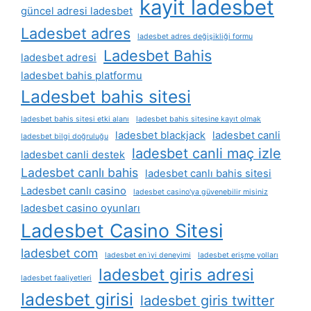
kayit ladesbet
güncel adresi ladesbet
Ladesbet adres
ladesbet adres değişikliği formu
Ladesbet Bahis
ladesbet adresi
ladesbet bahis platformu
Ladesbet bahis sitesi
ladesbet bahis sitesi etki alanı
ladesbet bahis sitesine kayıt olmak
ladesbet blackjack
ladesbet canli
ladesbet bilgi doğruluğu
ladesbet canli maç izle
ladesbet canli destek
Ladesbet canlı bahis
ladesbet canlı bahis sitesi
Ladesbet canlı casino
ladesbet casino'ya güvenebilir misiniz
ladesbet casino oyunları
Ladesbet Casino Sitesi
ladesbet com
ladesbet en i̇yi deneyimi
ladesbet erişme yolları
ladesbet giris adresi
ladesbet faaliyetleri
ladesbet girisi
ladesbet giris twitter