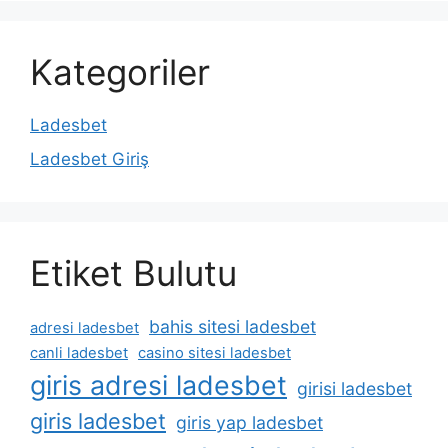
Kategoriler
Ladesbet
Ladesbet Giriş
Etiket Bulutu
bahis sitesi ladesbet
adresi ladesbet
canli ladesbet
casino sitesi ladesbet
giris adresi ladesbet
girisi ladesbet
giris ladesbet
giris yap ladesbet