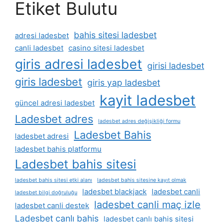
Etiket Bulutu
bahis sitesi ladesbet
adresi ladesbet
canli ladesbet
casino sitesi ladesbet
giris adresi ladesbet
girisi ladesbet
giris ladesbet
giris yap ladesbet
kayit ladesbet
güncel adresi ladesbet
Ladesbet adres
ladesbet adres değişikliği formu
Ladesbet Bahis
ladesbet adresi
ladesbet bahis platformu
Ladesbet bahis sitesi
ladesbet bahis sitesi etki alanı
ladesbet bahis sitesine kayıt olmak
ladesbet blackjack
ladesbet canli
ladesbet bilgi doğruluğu
ladesbet canli maç izle
ladesbet canli destek
Ladesbet canlı bahis
ladesbet canlı bahis sitesi