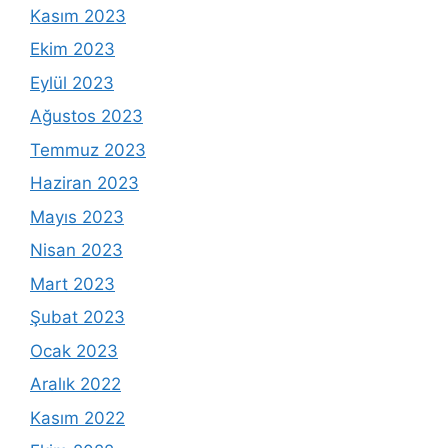
Kasım 2023
Ekim 2023
Eylül 2023
Ağustos 2023
Temmuz 2023
Haziran 2023
Mayıs 2023
Nisan 2023
Mart 2023
Şubat 2023
Ocak 2023
Aralık 2022
Kasım 2022