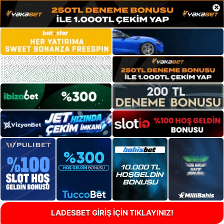
×
LADESBET GİRİŞ İÇİN TIKLAYINIZ!