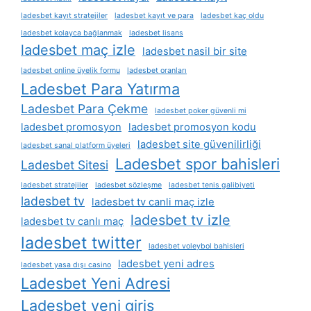
ladesbet kayıt stratejiler
ladesbet kayıt ve para
ladesbet kaç oldu
ladesbet kolayca bağlanmak
ladesbet lisans
ladesbet maç izle
ladesbet nasil bir site
ladesbet online üyelik formu
ladesbet oranları
Ladesbet Para Yatırma
Ladesbet Para Çekme
ladesbet poker güvenli mi
ladesbet promosyon
ladesbet promosyon kodu
ladesbet site güvenilirliği
ladesbet sanal platform üyeleri
Ladesbet spor bahisleri
Ladesbet Sitesi
ladesbet stratejiler
ladesbet sözleşme
ladesbet tenis galibiyeti
ladesbet tv
ladesbet tv canli maç izle
ladesbet tv izle
ladesbet tv canlı maç
ladesbet twitter
ladesbet voleybol bahisleri
ladesbet yeni adres
ladesbet yasa dışı casino
Ladesbet Yeni Adresi
Ladesbet yeni giriş