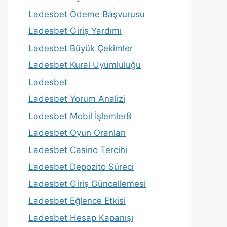
Ladesbet Ödeme Başvurusu
Ladesbet Giriş Yardımı
Ladesbet Büyük Çekimler
Ladesbet Kural Uyumluluğu
Ladesbet
Ladesbet Yorum Analizi
Ladesbet Mobil İşlemler8
Ladesbet Oyun Oranları
Ladesbet Casino Tercihi
Ladesbet Depozito Süreci
Ladesbet Giriş Güncellemesi
Ladesbet Eğlence Etkisi
Ladesbet Hesap Kapanışı