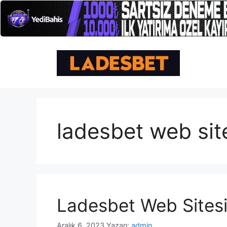
İçeriğe
atla
ladesbet web sit
Ladesbet Web Sites
Aralık 6, 2023
Yazarı:
admin