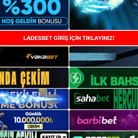
LADESBET GİRİŞ İÇİN TIKLAYINIZ!