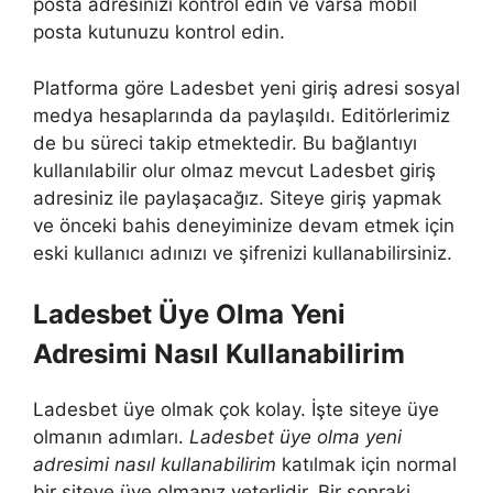
posta adresinizi kontrol edin ve varsa mobil
posta kutunuzu kontrol edin.
Platforma göre Ladesbet yeni giriş adresi sosyal
medya hesaplarında da paylaşıldı. Editörlerimiz
de bu süreci takip etmektedir. Bu bağlantıyı
kullanılabilir olur olmaz mevcut Ladesbet giriş
adresiniz ile paylaşacağız. Siteye giriş yapmak
ve önceki bahis deneyiminize devam etmek için
eski kullanıcı adınızı ve şifrenizi kullanabilirsiniz.
Ladesbet Üye Olma Yeni
Adresimi Nasıl Kullanabilirim
Ladesbet üye olmak çok kolay. İşte siteye üye
olmanın adımları.
Ladesbet üye olma yeni
adresimi nasıl kullanabilirim
katılmak için normal
bir siteye üye olmanız yeterlidir. Bir sonraki