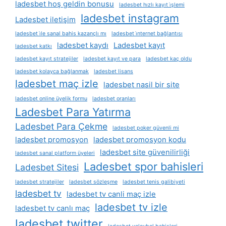
ladesbet hoş geldin bonusu
ladesbet hızlı kayıt i̇şlemi
ladesbet instagram
Ladesbet iletişim
ladesbet i̇le sanal bahis kazançlı mı
ladesbet i̇nternet bağlantısı
ladesbet kaydı
Ladesbet kayıt
ladesbet katkı
ladesbet kayıt stratejiler
ladesbet kayıt ve para
ladesbet kaç oldu
ladesbet kolayca bağlanmak
ladesbet lisans
ladesbet maç izle
ladesbet nasil bir site
ladesbet online üyelik formu
ladesbet oranları
Ladesbet Para Yatırma
Ladesbet Para Çekme
ladesbet poker güvenli mi
ladesbet promosyon
ladesbet promosyon kodu
ladesbet site güvenilirliği
ladesbet sanal platform üyeleri
Ladesbet spor bahisleri
Ladesbet Sitesi
ladesbet stratejiler
ladesbet sözleşme
ladesbet tenis galibiyeti
ladesbet tv
ladesbet tv canli maç izle
ladesbet tv izle
ladesbet tv canlı maç
ladesbet twitter