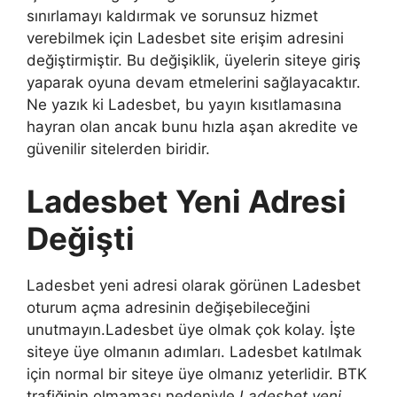
sınırlamayı kaldırmak ve sorunsuz hizmet
verebilmek için Ladesbet site erişim adresini
değiştirmiştir. Bu değişiklik, üyelerin siteye giriş
yaparak oyuna devam etmelerini sağlayacaktır.
Ne yazık ki Ladesbet, bu yayın kısıtlamasına
hayran olan ancak bunu hızla aşan akredite ve
güvenilir sitelerden biridir.
Ladesbet Yeni Adresi
Değişti
Ladesbet yeni adresi olarak görünen Ladesbet
oturum açma adresinin değişebileceğini
unutmayın.Ladesbet üye olmak çok kolay. İşte
siteye üye olmanın adımları. Ladesbet katılmak
için normal bir siteye üye olmanız yeterlidir. BTK
trafiğinin olmaması nedeniyle
Ladesbet yeni