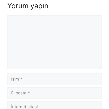
Yorum yapın
Yorum
İsim
E-
posta
İnternet