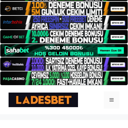
İçeriğe
atla
Menü