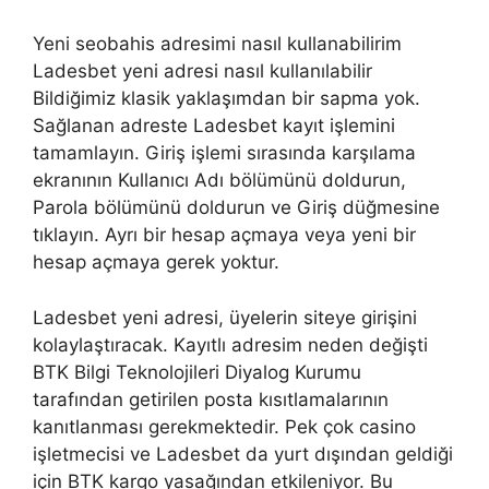
Yeni seobahis adresimi nasıl kullanabilirim
Ladesbet yeni adresi nasıl kullanılabilir
Bildiğimiz klasik yaklaşımdan bir sapma yok.
Sağlanan adreste Ladesbet kayıt işlemini
tamamlayın. Giriş işlemi sırasında karşılama
ekranının Kullanıcı Adı bölümünü doldurun,
Parola bölümünü doldurun ve Giriş düğmesine
tıklayın. Ayrı bir hesap açmaya veya yeni bir
hesap açmaya gerek yoktur.
Ladesbet yeni adresi, üyelerin siteye girişini
kolaylaştıracak. Kayıtlı adresim neden değişti
BTK Bilgi Teknolojileri Diyalog Kurumu
tarafından getirilen posta kısıtlamalarının
kanıtlanması gerekmektedir. Pek çok casino
işletmecisi ve Ladesbet da yurt dışından geldiği
için BTK kargo yasağından etkileniyor. Bu