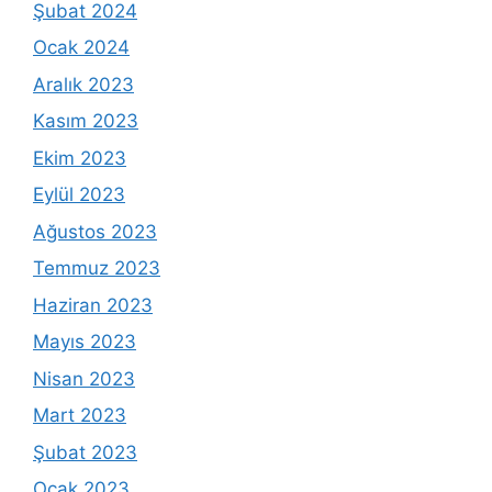
Şubat 2024
Ocak 2024
Aralık 2023
Kasım 2023
Ekim 2023
Eylül 2023
Ağustos 2023
Temmuz 2023
Haziran 2023
Mayıs 2023
Nisan 2023
Mart 2023
Şubat 2023
Ocak 2023