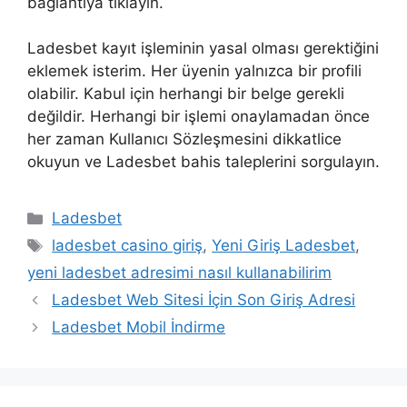
bağlantıya tıklayın.
Ladesbet kayıt işleminin yasal olması gerektiğini
eklemek isterim. Her üyenin yalnızca bir profili
olabilir. Kabul için herhangi bir belge gerekli
değildir. Herhangi bir işlemi onaylamadan önce
her zaman Kullanıcı Sözleşmesini dikkatlice
okuyun ve Ladesbet bahis taleplerini sorgulayın.
Kategoriler
Ladesbet
Etiketler
ladesbet casino giriş
,
Yeni Giriş Ladesbet
,
yeni ladesbet adresimi nasıl kullanabilirim
Yazı
Ladesbet Web Sitesi İçin Son Giriş Adresi
dolaşımı
Ladesbet Mobil İndirme