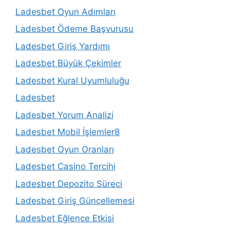
Ladesbet Oyun Adımları
Ladesbet Ödeme Başvurusu
Ladesbet Giriş Yardımı
Ladesbet Büyük Çekimler
Ladesbet Kural Uyumluluğu
Ladesbet
Ladesbet Yorum Analizi
Ladesbet Mobil İşlemler8
Ladesbet Oyun Oranları
Ladesbet Casino Tercihi
Ladesbet Depozito Süreci
Ladesbet Giriş Güncellemesi
Ladesbet Eğlence Etkisi