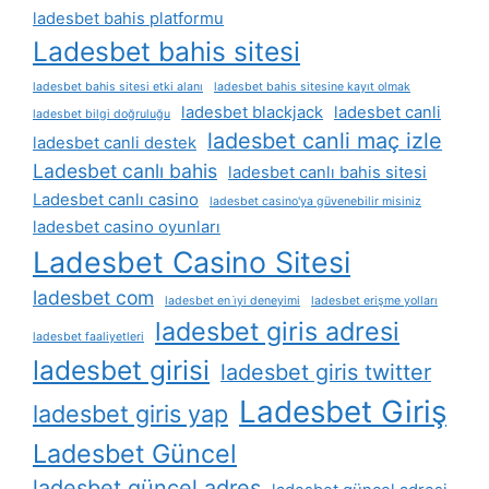
ladesbet bahis platformu
Ladesbet bahis sitesi
ladesbet bahis sitesi etki alanı
ladesbet bahis sitesine kayıt olmak
ladesbet blackjack
ladesbet canli
ladesbet bilgi doğruluğu
ladesbet canli maç izle
ladesbet canli destek
Ladesbet canlı bahis
ladesbet canlı bahis sitesi
Ladesbet canlı casino
ladesbet casino'ya güvenebilir misiniz
ladesbet casino oyunları
Ladesbet Casino Sitesi
ladesbet com
ladesbet en i̇yi deneyimi
ladesbet erişme yolları
ladesbet giris adresi
ladesbet faaliyetleri
ladesbet girisi
ladesbet giris twitter
Ladesbet Giriş
ladesbet giris yap
Ladesbet Güncel
ladesbet güncel adres