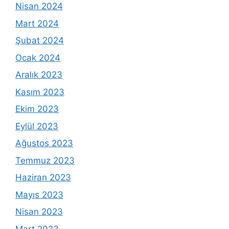
Nisan 2024
Mart 2024
Şubat 2024
Ocak 2024
Aralık 2023
Kasım 2023
Ekim 2023
Eylül 2023
Ağustos 2023
Temmuz 2023
Haziran 2023
Mayıs 2023
Nisan 2023
Mart 2023