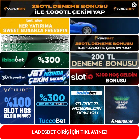
×
LADESBET GİRİŞ İÇİN TIKLAYINIZ!