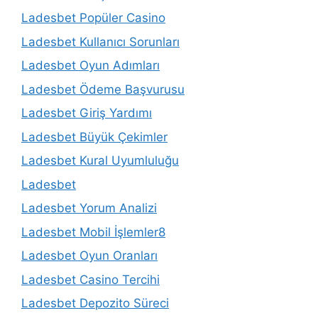
Ladesbet Popüler Casino
Ladesbet Kullanıcı Sorunları
Ladesbet Oyun Adımları
Ladesbet Ödeme Başvurusu
Ladesbet Giriş Yardımı
Ladesbet Büyük Çekimler
Ladesbet Kural Uyumluluğu
Ladesbet
Ladesbet Yorum Analizi
Ladesbet Mobil İşlemler8
Ladesbet Oyun Oranları
Ladesbet Casino Tercihi
Ladesbet Depozito Süreci