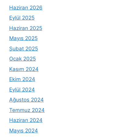
Haziran 2026
Eylül 2025
Haziran 2025
Mayıs 2025
Şubat 2025
Ocak 2025
Kasım 2024
Ekim 2024
Eylül 2024
Ağustos 2024
Temmuz 2024
Haziran 2024
Mayıs 2024