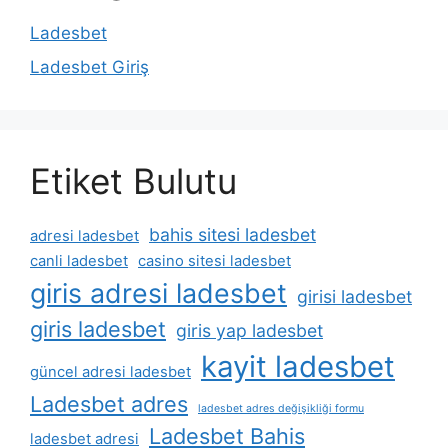
Ladesbet
Ladesbet Giriş
Etiket Bulutu
bahis sitesi ladesbet
adresi ladesbet
canli ladesbet
casino sitesi ladesbet
giris adresi ladesbet
girisi ladesbet
giris ladesbet
giris yap ladesbet
kayit ladesbet
güncel adresi ladesbet
Ladesbet adres
ladesbet adres değişikliği formu
Ladesbet Bahis
ladesbet adresi