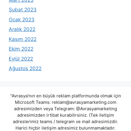
Şubat 2023
Ocak 2023
Aralık 2022
Kasım 2022
Ekim 2022
Eylül 2022
Ağustos 2022
"Avrasya'nın en büyük reklam platformunda olmak için
Microsoft Teams:
reklam@avrasyamarketing.com
adresimizden veya Telegram: @Avrasyamarketing
adresimizden irtibat kurabilirsiniz. (Tek iletişim
adreslerimiz teams / telegram ve mail adresimizdir.
Harici hiçbir iletişim adresimiz bulunmamaktadır.