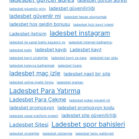
ladesbet güncel adresi
ladesbet güvenilirliği
ladesbet güvenilir giriş
ladesbet güvenlir mi
ladesbet hesap oluşturmak
ladesbet hoş geldin bonusu
ladesbet hızlı kayıt i̇şlemi
ladesbet instagram
Ladesbet iletişim
ladesbet i̇le sanal bahis kazançlı mı
ladesbet i̇nternet bağlantısı
ladesbet kaydı
Ladesbet kayıt
ladesbet katkı
ladesbet kayıt stratejiler
ladesbet kayıt ve para
ladesbet kaç oldu
ladesbet kolayca bağlanmak
ladesbet lisans
ladesbet maç izle
ladesbet nasil bir site
ladesbet online üyelik formu
ladesbet oranları
Ladesbet Para Yatırma
Ladesbet Para Çekme
ladesbet poker güvenli mi
ladesbet promosyon
ladesbet promosyon kodu
ladesbet site güvenilirliği
ladesbet sanal platform üyeleri
Ladesbet spor bahisleri
Ladesbet Sitesi
ladesbet stratejiler
ladesbet sözleşme
ladesbet tenis galibiyeti