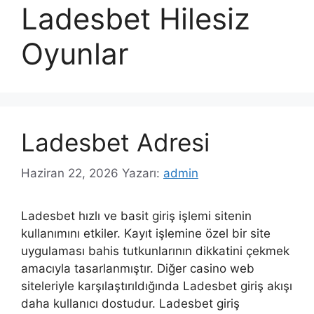
Ladesbet Hilesiz
Oyunlar
Ladesbet Adresi
Haziran 22, 2026
Yazarı:
admin
Ladesbet hızlı ve basit giriş işlemi sitenin
kullanımını etkiler. Kayıt işlemine özel bir site
uygulaması bahis tutkunlarının dikkatini çekmek
amacıyla tasarlanmıştır. Diğer casino web
siteleriyle karşılaştırıldığında Ladesbet giriş akışı
daha kullanıcı dostudur. Ladesbet giriş