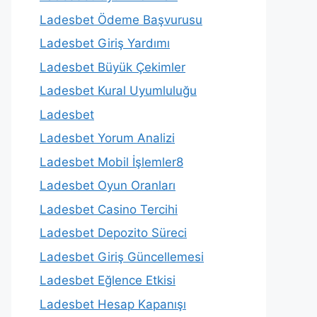
Ladesbet Ödeme Başvurusu
Ladesbet Giriş Yardımı
Ladesbet Büyük Çekimler
Ladesbet Kural Uyumluluğu
Ladesbet
Ladesbet Yorum Analizi
Ladesbet Mobil İşlemler8
Ladesbet Oyun Oranları
Ladesbet Casino Tercihi
Ladesbet Depozito Süreci
Ladesbet Giriş Güncellemesi
Ladesbet Eğlence Etkisi
Ladesbet Hesap Kapanışı