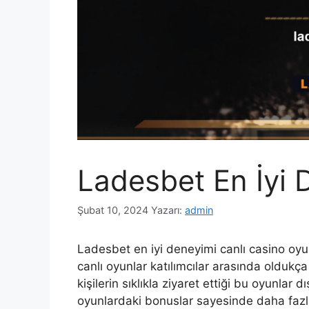
Ladesbet En İyi 
Şubat 10, 2024
Yazarı:
admin
Ladesbet en iyi deneyimi canlı casino oyu
canlı oyunlar katılımcılar arasında olduk
kişilerin sıklıkla ziyaret ettiği bu oyunla
oyunlardaki bonuslar sayesinde daha fazla