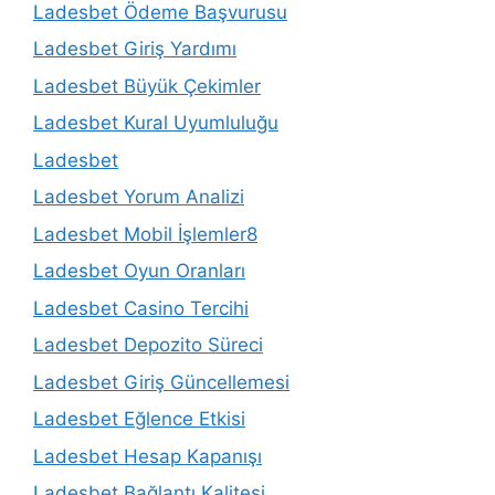
Ladesbet Ödeme Başvurusu
Ladesbet Giriş Yardımı
Ladesbet Büyük Çekimler
Ladesbet Kural Uyumluluğu
Ladesbet
Ladesbet Yorum Analizi
Ladesbet Mobil İşlemler8
Ladesbet Oyun Oranları
Ladesbet Casino Tercihi
Ladesbet Depozito Süreci
Ladesbet Giriş Güncellemesi
Ladesbet Eğlence Etkisi
Ladesbet Hesap Kapanışı
Ladesbet Bağlantı Kalitesi