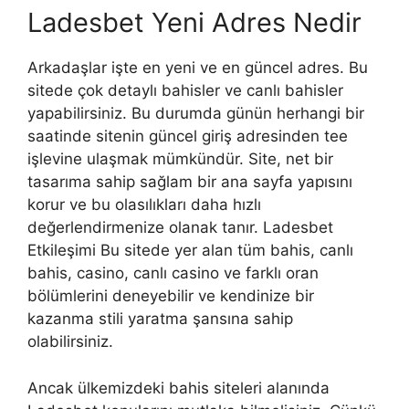
Ladesbet Yeni Adres Nedir
Arkadaşlar işte en yeni ve en güncel adres. Bu
sitede çok detaylı bahisler ve canlı bahisler
yapabilirsiniz. Bu durumda günün herhangi bir
saatinde sitenin güncel giriş adresinden tee
işlevine ulaşmak mümkündür. Site, net bir
tasarıma sahip sağlam bir ana sayfa yapısını
korur ve bu olasılıkları daha hızlı
değerlendirmenize olanak tanır. Ladesbet
Etkileşimi Bu sitede yer alan tüm bahis, canlı
bahis, casino, canlı casino ve farklı oran
bölümlerini deneyebilir ve kendinize bir
kazanma stili yaratma şansına sahip
olabilirsiniz.
Ancak ülkemizdeki bahis siteleri alanında