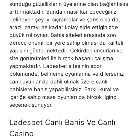
sunduğu güzelliklerin üyelerine olan bağlantısını
arttırmaktadır. Bundan nasıl kâr edeceğinizi
belirleyen şey iyi sıçramalar ve şans olsa da,
arazi, parayı ne kadar kolay elde ettiğinizde
büyük rol oynar. Bahis siteleri arasında son
derece önemli bir yere sahip olması da kaliteli
yapısını göstermektedir. Çekirdek unsurları ve
site görünümleri ile birçok başarılı çalışma
yapmaktadır. Ladesbet sitesinin spor
bölümünde, belirleme oyunlarına ve dilerseniz
canlı oyunlar da dahil olmak üzere canlı
bahislere bahis yapabilirsiniz. Farklı kural ve
içeriğe sahip masa oyunları da birçok ilginç
seçenek sunuyor.
Ladesbet Canlı Bahis Ve Canlı
Casino