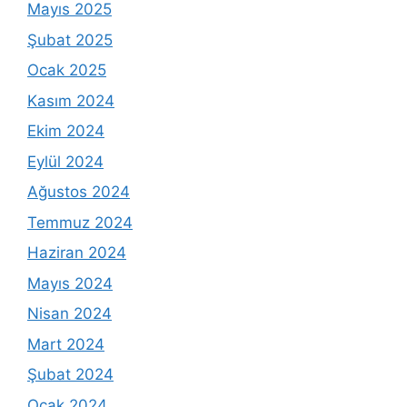
Mayıs 2025
Şubat 2025
Ocak 2025
Kasım 2024
Ekim 2024
Eylül 2024
Ağustos 2024
Temmuz 2024
Haziran 2024
Mayıs 2024
Nisan 2024
Mart 2024
Şubat 2024
Ocak 2024