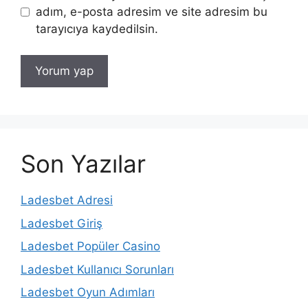
adım, e-posta adresim ve site adresim bu
tarayıcıya kaydedilsin.
Son Yazılar
Ladesbet Adresi
Ladesbet Giriş
Ladesbet Popüler Casino
Ladesbet Kullanıcı Sorunları
Ladesbet Oyun Adımları