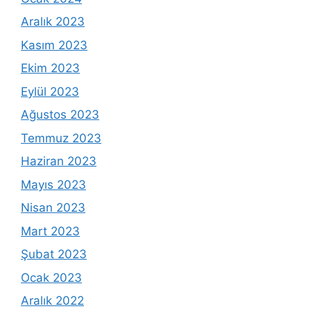
Aralık 2023
Kasım 2023
Ekim 2023
Eylül 2023
Ağustos 2023
Temmuz 2023
Haziran 2023
Mayıs 2023
Nisan 2023
Mart 2023
Şubat 2023
Ocak 2023
Aralık 2022