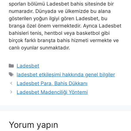
sporları bölümü Ladesbet bahis sitesinde bir
numaradır. Dünyada ve ülkemizde bu alana
gösterilen yoğun ilgiyi gören Ladesbet, bu
branşa özel önem vermektedir. Ayrıca Ladesbet
bahisleri tenis, hentbol veya basketbol gibi
birçok farklı branşta bahis hizmeti vermekte ve
canlı oyunlar sunmaktadır.
Kategoriler
Ladesbet
Etiketler
ladesbet etkileşimi hakkında genel bilgiler
Yazı
Ladesbet Para, Bahis Dükkanı
dolaşımı
Ladesbet Madenciliği Yöntemi
Yorum yapın