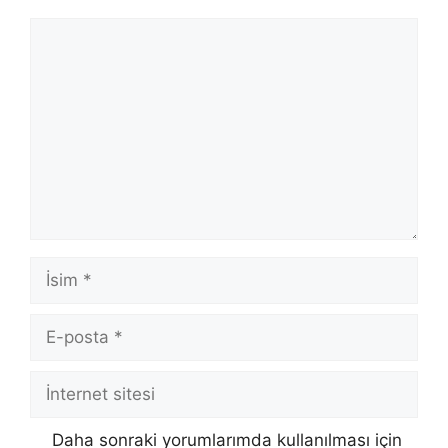
Yorum
İsim
E-
posta
İnternet
sitesi
Daha sonraki yorumlarımda kullanılması için