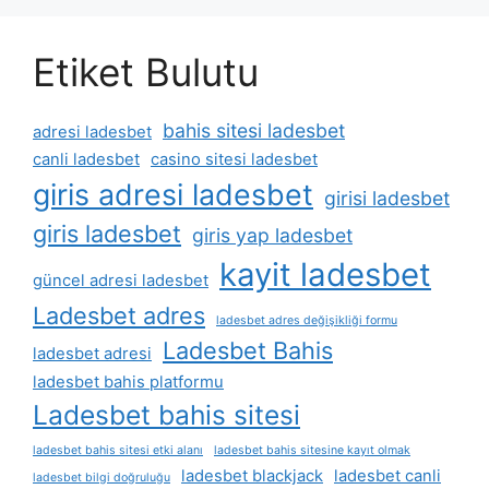
Etiket Bulutu
bahis sitesi ladesbet
adresi ladesbet
canli ladesbet
casino sitesi ladesbet
giris adresi ladesbet
girisi ladesbet
giris ladesbet
giris yap ladesbet
kayit ladesbet
güncel adresi ladesbet
Ladesbet adres
ladesbet adres değişikliği formu
Ladesbet Bahis
ladesbet adresi
ladesbet bahis platformu
Ladesbet bahis sitesi
ladesbet bahis sitesi etki alanı
ladesbet bahis sitesine kayıt olmak
ladesbet blackjack
ladesbet canli
ladesbet bilgi doğruluğu