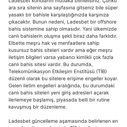
Ladesbet konularını mutlaka bilmelisiniz. Çünkü
ara sıra sitenin ana sayfasına gitseniz bile süper
yasaklı bir bahisle karşılaştığınızda karşınıza
çıkacaktır. Bunun nedeni, Ladesbet bir offshore
bahis sistemine sahip olmasıdır. Yani ülkemizde
canlı bahislerin oluşma şekli biraz daha farklıdır.
Elbette meşru hak ve menfaatlere sahip
kusursuz bahis siteleri vardır ama eğer meşru
iletişim bilgileri varsa yabancı kimlikli çok fazla
canlı bahis sitesi vardır. Bu durumda,
Telekomünikasyon Etkileşim Enstitüsü (TİB)
düzenli olarak bu sitelere erişime engeller koyar.
Gelen iletim engelleri aralığında, bu durumdaki
canlı bahis siteleri yeni giriş adresleri açarak
ilerlemeye başlamış, piyasada belli bir rutine
kavuşmuş bir düzenleme.
Ladesbet güncelleme aşamasında belirlenen en