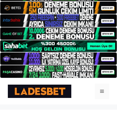
İçeriğe
atla
Menü