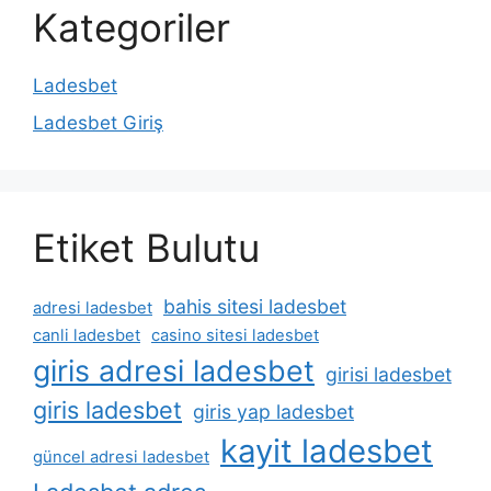
Kategoriler
Ladesbet
Ladesbet Giriş
Etiket Bulutu
bahis sitesi ladesbet
adresi ladesbet
canli ladesbet
casino sitesi ladesbet
giris adresi ladesbet
girisi ladesbet
giris ladesbet
giris yap ladesbet
kayit ladesbet
güncel adresi ladesbet