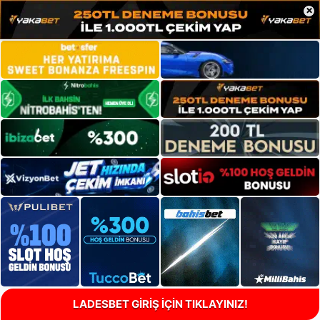
×
LADESBET GİRİŞ İÇİN TIKLAYINIZ!