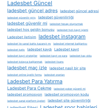
Ladesbet Güncel
ladesbet güncel adres
ladesbet güncel adresi
ladesbet güvenilirliği
ladesbet güvenilir giriş
ladesbet güvenlir mi
ladesbet hesap oluşturmak
ladesbet hoş geldin bonusu
ladesbet hızlı kayıt i̇şlemi
ladesbet instagram
Ladesbet iletişim
ladesbet i̇le sanal bahis kazançlı mı
ladesbet i̇nternet bağlantısı
ladesbet kaydı
Ladesbet kayıt
ladesbet katkı
ladesbet kayıt stratejiler
ladesbet kayıt ve para
ladesbet kaç oldu
ladesbet kolayca bağlanmak
ladesbet lisans
ladesbet maç izle
ladesbet nasil bir site
ladesbet online üyelik formu
ladesbet oranları
Ladesbet Para Yatırma
Ladesbet Para Çekme
ladesbet poker güvenli mi
ladesbet promosyon
ladesbet promosyon kodu
ladesbet site güvenilirliği
ladesbet sanal platform üyeleri
Ladesbet spor bahisleri
Ladesbet Sitesi