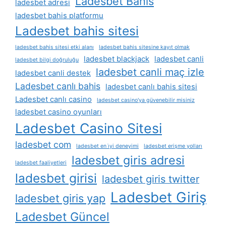
Ladesbet Bahis
ladesbet adresi
ladesbet bahis platformu
Ladesbet bahis sitesi
ladesbet bahis sitesi etki alanı
ladesbet bahis sitesine kayıt olmak
ladesbet blackjack
ladesbet canli
ladesbet bilgi doğruluğu
ladesbet canli maç izle
ladesbet canli destek
Ladesbet canlı bahis
ladesbet canlı bahis sitesi
Ladesbet canlı casino
ladesbet casino'ya güvenebilir misiniz
ladesbet casino oyunları
Ladesbet Casino Sitesi
ladesbet com
ladesbet en i̇yi deneyimi
ladesbet erişme yolları
ladesbet giris adresi
ladesbet faaliyetleri
ladesbet girisi
ladesbet giris twitter
Ladesbet Giriş
ladesbet giris yap
Ladesbet Güncel