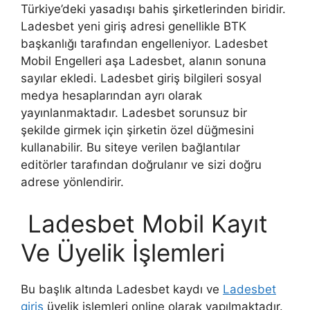
Türkiye’deki yasadışı bahis şirketlerinden biridir.
Ladesbet yeni giriş adresi genellikle BTK
başkanlığı tarafından engelleniyor. Ladesbet
Mobil Engelleri aşa Ladesbet, alanın sonuna
sayılar ekledi. Ladesbet giriş bilgileri sosyal
medya hesaplarından ayrı olarak
yayınlanmaktadır. Ladesbet sorunsuz bir
şekilde girmek için şirketin özel düğmesini
kullanabilir. Bu siteye verilen bağlantılar
editörler tarafından doğrulanır ve sizi doğru
adrese yönlendirir.
Ladesbet Mobil Kayıt
Ve Üyelik İşlemleri
Bu başlık altında Ladesbet kaydı ve
Ladesbet
giriş
üyelik işlemleri online olarak yapılmaktadır.