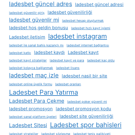
ladesbet güncel adres
ladesbet güncel adresi
ladesbet güvenilirliği
ladesbet güvenilir giriş
ladesbet güvenlir mi
ladesbet hesap oluşturmak
ladesbet hoş geldin bonusu
ladesbet hızlı kayıt i̇şlemi
ladesbet instagram
Ladesbet iletişim
ladesbet i̇le sanal bahis kazançlı mı
ladesbet i̇nternet bağlantısı
ladesbet kaydı
Ladesbet kayıt
ladesbet katkı
ladesbet kayıt stratejiler
ladesbet kayıt ve para
ladesbet kaç oldu
ladesbet kolayca bağlanmak
ladesbet lisans
ladesbet maç izle
ladesbet nasil bir site
ladesbet online üyelik formu
ladesbet oranları
Ladesbet Para Yatırma
Ladesbet Para Çekme
ladesbet poker güvenli mi
ladesbet promosyon
ladesbet promosyon kodu
ladesbet site güvenilirliği
ladesbet sanal platform üyeleri
Ladesbet spor bahisleri
Ladesbet Sitesi
ladesbet stratejiler
ladesbet sözleşme
ladesbet tenis galibiyeti