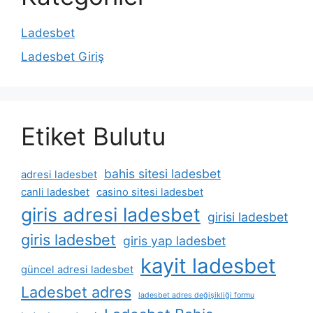
Ladesbet
Ladesbet Giriş
Etiket Bulutu
bahis sitesi ladesbet
adresi ladesbet
canli ladesbet
casino sitesi ladesbet
giris adresi ladesbet
girisi ladesbet
giris ladesbet
giris yap ladesbet
kayit ladesbet
güncel adresi ladesbet
Ladesbet adres
ladesbet adres değişikliği formu