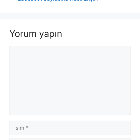
Yorum yapın
Yorum
İsim