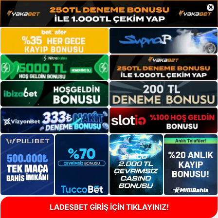
×
LADESBET GİRİŞ İÇİN TIKLAYINIZ!