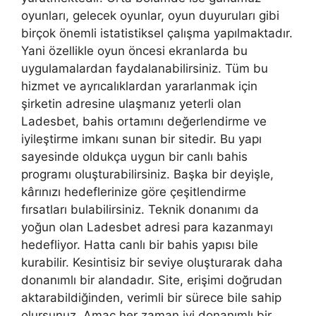
oyunları, gelecek oyunlar, oyun duyuruları gibi
birçok önemli istatistiksel çalışma yapılmaktadır.
Yani özellikle oyun öncesi ekranlarda bu
uygulamalardan faydalanabilirsiniz. Tüm bu
hizmet ve ayrıcalıklardan yararlanmak için
şirketin adresine ulaşmanız yeterli olan
Ladesbet, bahis ortamını değerlendirme ve
iyileştirme imkanı sunan bir sitedir. Bu yapı
sayesinde oldukça uygun bir canlı bahis
programı oluşturabilirsiniz. Başka bir deyişle,
kârınızı hedeflerinize göre çeşitlendirme
fırsatları bulabilirsiniz. Teknik donanımı da
yoğun olan Ladesbet adresi para kazanmayı
hedefliyor. Hatta canlı bir bahis yapısı bile
kurabilir. Kesintisiz bir seviye oluşturarak daha
donanımlı bir alandadır. Site, erişimi doğrudan
aktarabildiğinden, verimli bir sürece bile sahip
olursunuz. Amaç her zaman iyi donanımlı bir