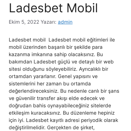
Ladesbet Mobil
Ekim 5, 2022
Yazarı:
admin
Ladesbet mobil Ladesbet mobil eğitimleri ile
mobil üzerinden başarılı bir şekilde para
kazanma imkanına sahip olacaksınız. Bu
bakımdan Ladesbet güçlü ve detaylı bir web
sitesi olduğunu söyleyebiliriz. Ayrıcalıklı bir
ortamdan yararlanır. Genel yapısını ve
sistemlerini her zaman bu ortamda
değerlendireceksiniz. Bu nedenle canlı bir şans
ve güvenilir transfer akışı elde edecek ve
doğrudan bahis oynayabileceğiniz sitelerde
etkileşim kuracaksınız. Bu düzenleme hepiniz
için iyi. Ladesbet kayıtlı adresi periyodik olarak
değiştirilmelidir. Gerçekten de şirket,