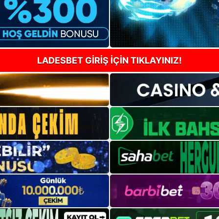
LADESBET GİRİŞ İÇİN TIKLAYINIZ!