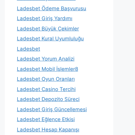
Ladesbet Ödeme Başvurusu
Ladesbet Giriş Yardımı
Ladesbet Büyük Çekimler
Ladesbet Kural Uyumluluğu
Ladesbet
Ladesbet Yorum Analizi
Ladesbet Mobil İşlemler8
Ladesbet Oyun Oranları
Ladesbet Casino Tercihi
Ladesbet Depozito Süreci
Ladesbet Giriş Güncellemesi
Ladesbet Eğlence Etkisi
Ladesbet Hesap Kapanışı