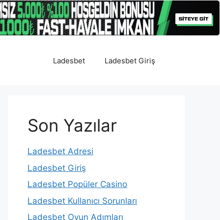
Ladesbet
Ladesbet Giriş
Son Yazılar
Ladesbet Adresi
Ladesbet Giriş
Ladesbet Popüler Casino
Ladesbet Kullanıcı Sorunları
Ladesbet Oyun Adımları