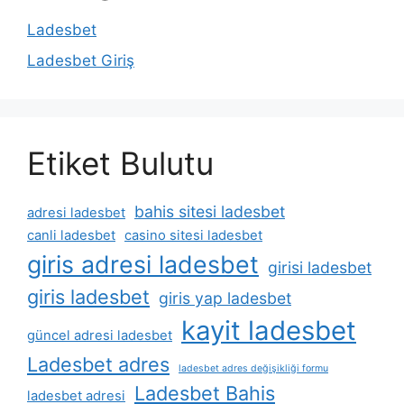
Ladesbet
Ladesbet Giriş
Etiket Bulutu
bahis sitesi ladesbet
adresi ladesbet
canli ladesbet
casino sitesi ladesbet
giris adresi ladesbet
girisi ladesbet
giris ladesbet
giris yap ladesbet
kayit ladesbet
güncel adresi ladesbet
Ladesbet adres
ladesbet adres değişikliği formu
Ladesbet Bahis
ladesbet adresi