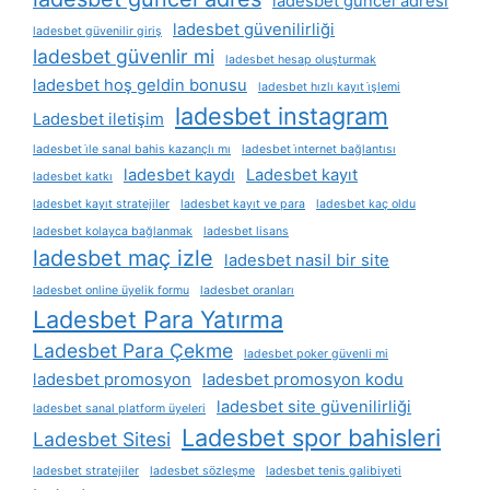
ladesbet güncel adresi
ladesbet güvenilirliği
ladesbet güvenilir giriş
ladesbet güvenlir mi
ladesbet hesap oluşturmak
ladesbet hoş geldin bonusu
ladesbet hızlı kayıt i̇şlemi
ladesbet instagram
Ladesbet iletişim
ladesbet i̇le sanal bahis kazançlı mı
ladesbet i̇nternet bağlantısı
ladesbet kaydı
Ladesbet kayıt
ladesbet katkı
ladesbet kayıt stratejiler
ladesbet kayıt ve para
ladesbet kaç oldu
ladesbet kolayca bağlanmak
ladesbet lisans
ladesbet maç izle
ladesbet nasil bir site
ladesbet online üyelik formu
ladesbet oranları
Ladesbet Para Yatırma
Ladesbet Para Çekme
ladesbet poker güvenli mi
ladesbet promosyon
ladesbet promosyon kodu
ladesbet site güvenilirliği
ladesbet sanal platform üyeleri
Ladesbet spor bahisleri
Ladesbet Sitesi
ladesbet stratejiler
ladesbet sözleşme
ladesbet tenis galibiyeti