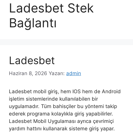
Ladesbet Stek
Bağlantı
Ladesbet
Haziran 8, 2026
Yazarı:
admin
Ladesbet mobil giriş, hem IOS hem de Android
işletim sistemlerinde kullanılabilen bir
uygulamadır. Tüm bahisçiler bu yöntemi takip
ederek programa kolaylıkla giriş yapabilirler.
Ladesbet Mobil Uygulaması ayrıca çevrimiçi
yardım hattını kullanarak sisteme giriş yapar.