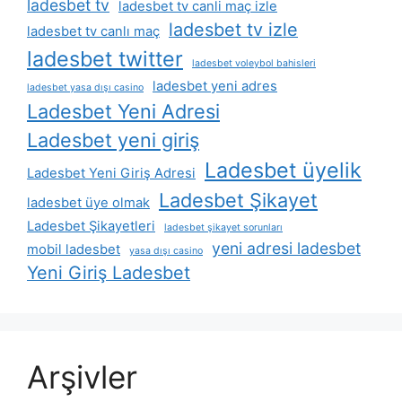
ladesbet tv
ladesbet tv canli maç izle
ladesbet tv izle
ladesbet tv canlı maç
ladesbet twitter
ladesbet voleybol bahisleri
ladesbet yeni adres
ladesbet yasa dışı casino
Ladesbet Yeni Adresi
Ladesbet yeni giriş
Ladesbet üyelik
Ladesbet Yeni Giriş Adresi
Ladesbet Şikayet
ladesbet üye olmak
Ladesbet Şikayetleri
ladesbet şikayet sorunları
yeni adresi ladesbet
mobil ladesbet
yasa dışı casino
Yeni Giriş Ladesbet
Arşivler