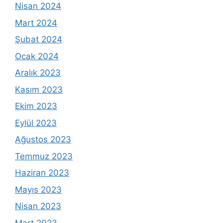
Nisan 2024
Mart 2024
Şubat 2024
Ocak 2024
Aralık 2023
Kasım 2023
Ekim 2023
Eylül 2023
Ağustos 2023
Temmuz 2023
Haziran 2023
Mayıs 2023
Nisan 2023
Mart 2023